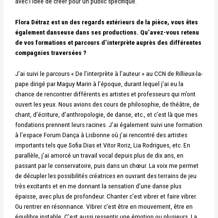
avec l’idée de créer pour un public spécifique.
Flora Détraz est un des regards extérieurs de la pièce, vous êtes
également danseuse dans ses productions.
Qu’avez-vous retenu
de vos formations et parcours d’interprète auprès des différentes
compagnies traversées ?
J’ai suivi le parcours « De l’interprète à l’auteur » au CCN de Rillieux-la-
pape dirigé par Maguy Marin à l’époque, durant lequel j’ai eu la
chance de rencontrer différents.es artistes et professeurs qui m’ont
ouvert les yeux. Nous avions des cours de philosophie, de théâtre, de
chant, d’écriture, d’anthropologie, de danse, etc., et c’est là que mes
fondations prennent leurs racines. J’ai également suivi une formation
à l’espace Forum Dança à Lisbonne où j’ai rencontré des artistes
importants tels que Sofia Dias et Vitor Roriz, Lia Rodrigues, etc. En
parallèle, j’ai amorcé un travail vocal depuis plus de dix ans, en
passant par le conservatoire, puis dans un chœur. La voix me permet
de décupler les possibilités créatrices en ouvrant des terrains de jeu
très excitants et en me donnant la sensation d’une danse plus
épaisse, avec plus de profondeur. Chanter c’est vibrer et faire vibrer.
Ou rentrer en résonnance. Vibrer c’est être en mouvement, être en
équilibre instable. C’est aussi ressentir une émotion ou plusieurs. La