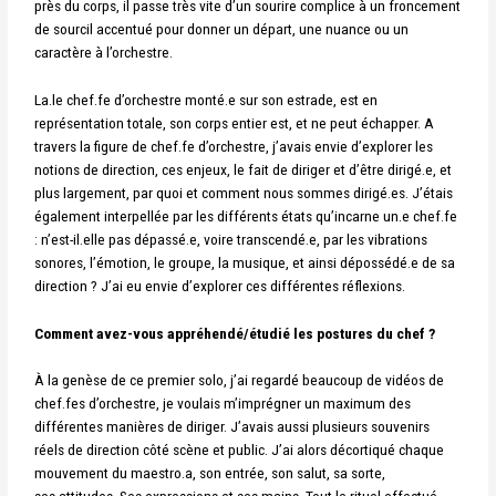
près du corps, il passe très vite d’un sourire complice à un froncement
de sourcil accentué pour donner un départ, une nuance ou un
caractère à l’orchestre.
La.le chef.fe d’orchestre monté.e sur son estrade, est en
représentation totale, son corps entier est, et ne peut échapper. A
travers la figure de chef.fe d’orchestre, j’avais envie d’explorer les
notions de direction, ces enjeux, le fait de diriger et d’être dirigé.e, et
plus largement, par quoi et comment nous sommes dirigé.es. J’étais
également interpellée par les différents états qu’incarne un.e chef.fe
: n’est-il.elle pas dépassé.e, voire transcendé.e, par les vibrations
sonores, l’émotion, le groupe, la musique, et ainsi dépossédé.e de sa
direction ? J’ai eu envie d’explorer ces différentes réflexions.
Comment avez-vous appréhendé/étudié les postures du chef ?
À la genèse de ce premier solo, j’ai regardé beaucoup de vidéos de
chef.fes d’orchestre, je
voulais m’imprégner un maximum des
différentes manières de diriger. J’avais aussi plusieurs
souvenirs
réels de direction côté scène et public.
J’ai alors décortiqué chaque
mouvement du maestro.a, son entrée, son salut, sa sorte,