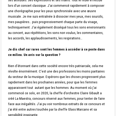
ses
attitudes. Ses expressions et ses mains. Tout le rituel effectué
lors d’un concert classique. J’ai
commencé rapidement à composer
une chorégraphie pour les yeux synchronisée avec une
œuvre
musicale. Je me suis entraînée à dissocier mes yeux, mes sourcils,
mes paupières…
puis progressivement chaque parte du visage,
techniquement.
J’ai également disséqué tous les sons environnants
au concert, aux répétitions, les sons non
voulus, les commentaires,
les accords, les applaudissements, les respirations…
Je dis chef car rares sont les femmes à accéder à ce poste dans
ce milieu. Un avis sur la question ?
Rien d’étonnant dans cette société encore très patriarcale, cela me
révolte énormément. C’est une des professions les moins paritaires
du secteur de la musique. Espérons que les choses progressent plus
rapidement dans les prochaines années, pour que les femmes
apparaissent tout autant que les hommes. Au moment où j’ai
commencé ce solo, en 2020, la cheffe d’orchestre Claire Gibault a
créé La Maestra, concours réservé aux femmes, pour tenter de faire
face aux inégalités. J’ai pu voir nombreux extraits de ce concours et
j’ai été entre autres touchée par la cheffe Glass Marcano et sa
sensibilité inspirante.