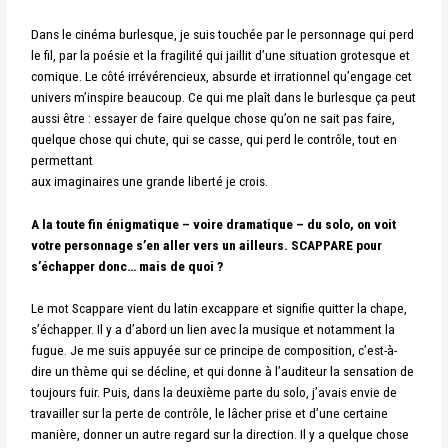
Dans le cinéma burlesque, je suis touchée par le personnage qui perd
le fil, par la poésie et la fragilité qui jaillit d’une situation grotesque et
comique. Le côté irrévérencieux, absurde et irrationnel qu’engage cet
univers m’inspire beaucoup. Ce qui me plaît dans le burlesque ça peut
aussi être : essayer de faire quelque chose qu’on ne sait pas faire,
quelque chose qui chute, qui se casse, qui perd le contrôle, tout en
permettant
aux imaginaires une grande liberté je crois.
A la toute fin énigmatique – voire dramatique – du solo, on voit
votre personnage s’en aller vers un ailleurs. SCAPPARE pour
s’échapper donc… mais de quoi ?
Le mot Scappare vient du latin excappare et signifie quitter la chape,
s’échapper.
Il y a d’abord un lien avec la musique et notamment la
fugue. Je me suis appuyée sur ce
principe de composition, c’est-à-
dire un thème qui se décline, et qui donne à l’auditeur la
sensation de
toujours fuir.
Puis, dans la deuxième parte du solo, j’avais envie de
travailler sur la perte de contrôle, le
lâcher prise et d’une certaine
manière, donner un autre regard sur la direction. Il y a quelque
chose