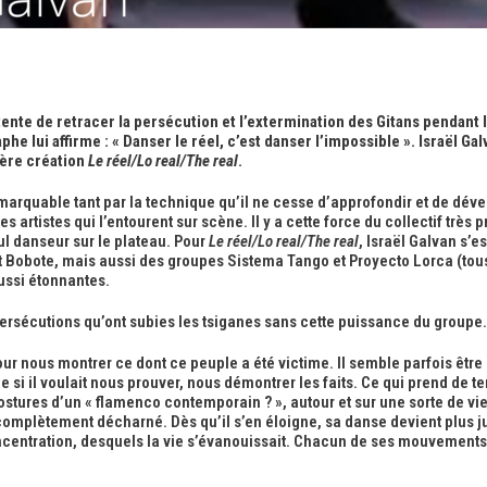
 tente de retracer la persécution et l’extermination des Gitans pendan
lui affirme : « Danser le réel, c’est danser l’impossible ». Israël Galv
ière création
Le réel/Lo real/The real
.
arquable tant par la technique qu’il ne cesse d’approfondir et de dével
s artistes qui l’entourent sur scène. Il y a cette force du collectif très
ul danseur sur le plateau. Pour
Le réel/Lo real/The real
, Israël Galvan s’e
 Bobote, mais aussi des groupes Sistema Tango et Proyecto Lorca (tous 
ussi étonnantes.
 persécutions qu’ont subies les tsiganes sans cette puissance du groupe.
ur nous montrer ce dont ce peuple a été victime. Il semble parfois être
 si il voulait nous prouver, nous démontrer les faits. Ce qui prend de 
ostures d’un « flamenco contemporain ? », autour et sur une sorte de vieu
omplètement décharné. Dès qu’il s’en éloigne, sa danse devient plus jus
ntration, desquels la vie s’évanouissait. Chacun de ses mouvements a