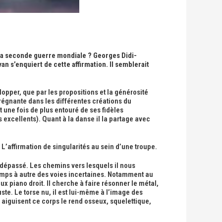
t la seconde guerre mondiale ?
Georges Didi-
an s’enquiert de cette affirmation. Il semblerait
opper, que par les propositions et la générosité
 prégnante dans les différentes créations du
st une fois de plus entouré de ses fidèles
excellents). Quant à la danse il la partage avec
 L’affirmation de singularités au sein d’une troupe.
 dépassé. Les chemins vers lesquels il nous
temps à autre des voies incertaines. Notamment au
x piano droit. Il cherche à faire résonner le métal,
te. Le torse nu, il est lui-même à l’image des
iguisent ce corps le rend osseux, squelettique,