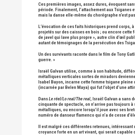
Ces premières images, assez dures, évoquent sans 
période. Finalement, l’attachement aux Tsiganes et 
mais la danse elle-même du chorégraphe n’est pas
L’évocation de ces faits historiques prend corps, à
projetés sur des caisses en bois ; ou encore cette 
de javel qui lave plus propre », autre clin d’œil pub
autant de témoignages de la persécution des Tsiga
Un des survivants raconte dans le film de Tony Gatli
guerre. »
Israël Galvan utilise, comme à son habitude, diffé
métalliques verticales sortes de miradors deviennen
Isabel Bayon, incarne cette femme tsigane pleine de
(incarnée par Belen Maya) qui fut l’objet d’une att
Dans
Le réel/Lo real/The real
, Israël Galvan a sans 
cinquante de spectacle, on n’arrive pas toujours à su
métalliques, ou encore lorsqu’il joue avec ses bret
numéro de danseur flamenco qui n’a de cesse d’élever 
Il est malgré ces différentes retenues, intéressant
croyance forte en un art vivant, qui serait capable