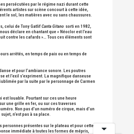
es persécutées par le régime nazi durant cette
érents artistes sur scène concourt à cette idée,
t le sol, les matières avec ou sans chaussures.
s, celui de Tony Gatlif
Canta Gitano
sorti en 1982,
t nous déclare en chantant que « Néoclor est l’eau
roduit contre les cafards »… Tous ces éléments sont
oujours arrêtés, en temps de paix ou en temps de
a danse et pour l’ambiance sonore. Les poutres
nse et l’exil s’expriment. La magnifique danseuse
t Sublimée par la suite par le personnage de Carmen
ui est louable. Pourtant sur ces une heure
sur une grille en fer, ou sur ces traverses
du numéro. Non pas d’un numéro de cirque, mais d’un
sujet, n’est pas à sa place.
es personnes présentes sur le plateau et pour cette
 réponse immédiate à toutes les formes de mépris,