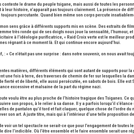
conteste le drame du peuple tsigane, mais aussi de toutes les personn
à leur histoire, n’apparaît pas toujours clairement. La présence de diff
 toujours percutante. Quand bien même son corps percute insatiablemen
 mon sens grâce à différents supports mis en scène. Des extraits de film
femme très ronde qui de ses doigts nous joue la sensualité, l’humour, e
licitaire à l’idéologie purificatrice, « Raid Croix verte est le meilleur p
nes régnant à ce moment là. Et qui continue encore aujourd’hui.
f, : « Ce n’était pas une surprise : dans notre souvenir, on nous avait t
rentes matières, différents éléments qui sont autant de supports pour l
t une fois à terre, des traverses de chemin de fer sur lesquelles la da
 fierté et de liberté, elle aussi persécutée, en sabots de bois. Elle es
irance excessive et malsaine de la part du régime nazi.
doute voulu être au plus proche de l’histoire tragique des Tsiganes. Ce q
ivre son propos, à le relier à sa danse. Il y a parfois lorsqu’il s’élance 
elles de pantalon qu’il tord et fait claquer, quelque chose de l’ordre 
son art. A juste titre, mais qui à l’intérieur d’une telle proposition de 
 de voir un tel spectacle ne serait-ce que pour l’engagement de toutes l
 de dire l’indicible. Où l’être ensemble et le faire ensemble serait une