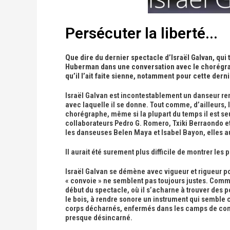
Persécuter la liberté...
Que dire du dernier spectacle d’Israël Galvan, qui
Huberman dans une conversation avec le chorégraphe 
qu’il l’ait faite sienne, notamment pour cette dern
Israël Galvan est incontestablement un danseur rem
avec laquelle il se donne. Tout comme, d’ailleurs, le
chorégraphe, même si la plupart du temps il est se
collaborateurs Pedro G. Romero, Txiki Berraondo et
les danseuses Belen Maya et Isabel Bayon, elles a
Il aurait été surement plus difficile de montrer les
Israël Galvan se démène avec vigueur et rigueur po
« convoie » ne semblent pas toujours justes. Comme
début du spectacle, où il s’acharne à trouver des p
le bois, à rendre sonore un instrument qui semble c
corps décharnés, enfermés dans les camps de conce
presque désincarné.