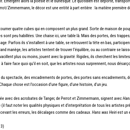
 Emergent alors la poésie et le burlesque. Le quotidien est déporté, transporté
/Zimmermann, le décor est une entité à part entière : la matière première de t
nt tourner quatre cubes qui en composent un plus grand. Sorte de maison de pou
s sont peu habillées. Une chaise ici, une table là. Mais des portes, des trappe
ge. Parfois ils s’installent à une table, se retrouvent la tête en bas, particip
rand manège, les artistes tentent de trouver l’équilibre, ou au contraire se lais
cillent plus ou moins, jouent avec la gravité. Rigides, ils cherchent les limites 
 à faire face quoi qu’il en soit, que les artistes nous surprennent, nous désa
ut du spectacle, des encadrements de portes, des portes sans encadrements, d
aque chose est l’occasion d’une figure, d’une histoire, d’un jeu.
lisée avec des acrobates de Tanger, de Perrot et Zimmermann, signent avec
Hans
 (il faut noter les qualités physiques et d’interprétation de tous les artistes 
recevant les erreurs, les décalages comme des cadeaux.
Hans was Heiri
est un 
13)