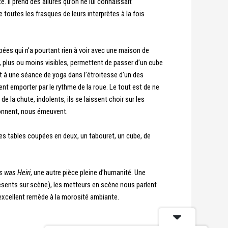
. Il prend des allures qu’on ne lui connaissait
outes les frasques de leurs interprètes à la fois
pées qui n’a pourtant rien à voir avec une maison de
s, plus ou moins visibles, permettent de passer d’un cube
ent à une séance de yoga dans l’étroitesse d’un des
sent emporter par le rythme de la roue. Le tout est de ne
de la chute, indolents, ils se laissent choir sur les
rçonnent, nous émeuvent.
es tables coupées en deux, un tabouret, un cube, de
 was Heiri
, une autre pièce pleine d’humanité. Une
présents sur scène), les metteurs en scène nous parlent
excellent remède à la morosité ambiante.