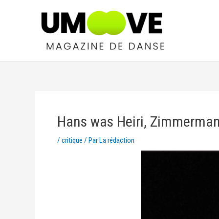
Hans was Heiri, Zimmermann
/
critique
/ Par
La rédaction