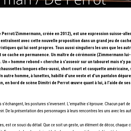
 de Perrot/Zimmermann, créée en 2012), est une expression suisse-allema
ntraînent avec cette nouvelle proposition dans un grand jeu de cache
istiques qui lui sont propres.
Tous aussi singuliers les uns que les au
le et se cache en permanence. Un maître de cérémonie (Zimmermann lui-
. Un « homme rebond » cherche à s’asseoir sur un tabouret mais n’y par
chaussettes longues elles-aussi, short court et casquette américaine, s
n autre homme, à lunettes, habillé d’une veste et d’un pantalon dépareil
, en bord de scène Dimitri de Perrot œuvre quant à lui, à l’aide de ses p
s s’échangent, les postures s’inversent. L’empathie s’éprouve. Chacun part de sa
iri
. De la présentation des personnages à leurs rencontres les uns avec les au
s, est ce souci du détail. Que ce soit un geste, un élément de décor, chaque c