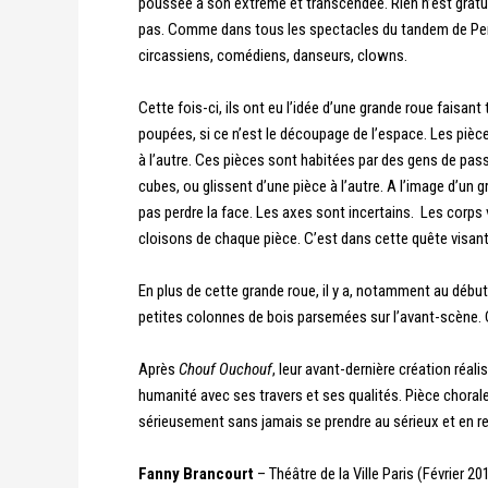
poussée à son extrême et transcendée. Rien n’est gratuit.
pas.
Comme dans tous les spectacles du tandem de Perrot
circassiens, comédiens, danseurs, clowns.
Cette fois-ci, ils ont eu l’idée d’une grande roue faisa
poupées, si ce n’est le découpage de l’espace. Les pièce
à l’autre. Ces pièces sont habitées par des gens de passa
cubes, ou glissent d’une pièce à l’autre. A l’image d’un g
pas perdre la face. Les axes sont incertains. Les corps va
cloisons de chaque pièce. C’est dans cette quête visant
En plus de cette grande roue, il y a, notamment au déb
petites colonnes de bois parsemées sur l’avant-scène. Ch
Après
Chouf Ouchouf
, leur avant-dernière création réa
humanité avec ses travers et ses qualités.
Pièce chorale
sérieusement sans jamais se prendre au sérieux et en 
Fanny Brancourt
– Théâtre de la Ville Paris (Février 20