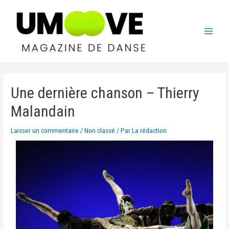
Une dernière chanson – Thierry
Malandain
Laisser un commentaire
/
Non classé
/ Par
La rédaction