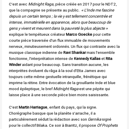
C’est avec
Midnight Raga
, pièce créée en 2017 pour le NDT2,
que la compagnie se présente au public.
« L’Inde me fascine
depuis un certain temps ; la vie y est tellement concentrée et
intense, immatérielle en apparence, alors que beaucoup de
gens y vivent et meurent dans la pauvreté la plus abjecte »
explique le tempétueux créateur
Marco Goecke
pour cette
courte pièce traversée d’un flux immuable de mouvements
nerveux, minutieusement ordonnés. Un flux qui contraste avec la
musique classique indienne de
Ravi Shankar
mais l’ensemble
fonctionne, l’interprétation intense de
Kennedy Kallas
et
Rita
Winder
aidant pour beaucoup. Sans transition aucune, les
interprètes évoluent du râga à la soul d’Etta James avec
toujours cette même gestuelle intranquille, frénétique qui
imprime la rétine. Entre évocation de la grouillante Inde et blue
mood épileptique, le bref
Midnight Raga
est une pépite qui
laisse place à une seconde pièce bien moins saisissante.
C’est
Martin Harriague
, enfant du pays, qui la signe.
Chorégraphe basque que la planète s’arrache, il a
particulièrement séduit la rédaction avec son
Gernika
signé
pour le collectif Bilaka. Ce soir à Biarritz, il propose
Of Prophets