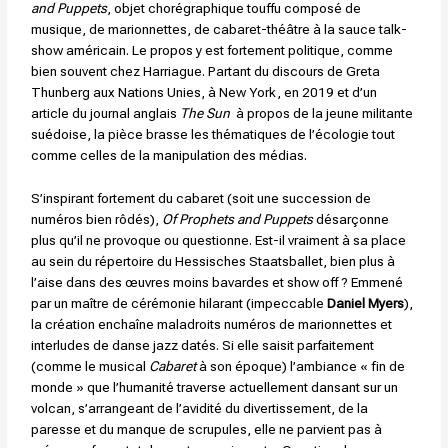
and Puppets
, objet chorégraphique touffu composé de
musique, de marionnettes, de cabaret-théâtre à la sauce talk-
show américain. Le propos y est fortement politique, comme
bien souvent chez Harriague. Partant du discours de Greta
Thunberg aux Nations Unies, à New York, en 2019 et d’un
article du journal anglais
The Sun
à propos de la jeune militante
suédoise, la pièce brasse les thématiques de l’écologie tout
comme celles de la manipulation des médias.
S’inspirant fortement du cabaret (soit une succession de
numéros bien rôdés),
Of Prophets and Puppets
désarçonne
plus qu’il ne provoque ou questionne. Est-il vraiment à sa place
au sein du répertoire du Hessisches Staatsballet, bien plus à
l’aise dans des œuvres moins bavardes et show off ? Emmené
par un maître de cérémonie hilarant (impeccable
Daniel Myers
),
la création enchaîne maladroits numéros de marionnettes et
interludes de danse jazz datés. Si elle saisit parfaitement
(comme le musical
Cabaret
à son époque) l’ambiance « fin de
monde » que l’humanité traverse actuellement dansant sur un
volcan, s’arrangeant de l’avidité du divertissement, de la
paresse et du manque de scrupules, elle ne parvient pas à