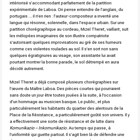
intériorisé s’accommodant parfaitement de la partition
expérimentale de Laboa. On pense entendre de l’anglais, du
portugais … il n’en rien : l’auteur-compositeur a inventé une
langue qui résonne, solennelle, dans l’espace urbain. Sur une
partition chorégraphique au cordeau, Mizel Theret, vaillant, suit
les mélopées imaginaires de son illustre compatriote
s’autorisant quelques improvisations au gré de ses humeurs
comme ces violentes roulades au sol. Il s’en sort non sans
quelques égratignures au visage, son assistante lui avait
pourtant montrer la bonne parade, le sol détrempé en aura
décidé autrement.
Mizel Theret a déjà composé plusieurs chorégraphies sur
l’œuvre du Maître Laboa. Des pièces courtes qui pourraient
sans doute un jour être toutes jouées à la suite, à l’occasion
d’un hommage au musicien basque. Le public, et plus
particulièrement les habitants du quartier des alentours de la
Place de la Résistance, a particulièrement goûté son univers. Il y
a effectivement une sorte de résistance et de lutte dans
Komunikazio – Inkomunikazio.
Au temps qui passe, à
l’uniformité qui guette partout. Il s’agit bien là de défendre une