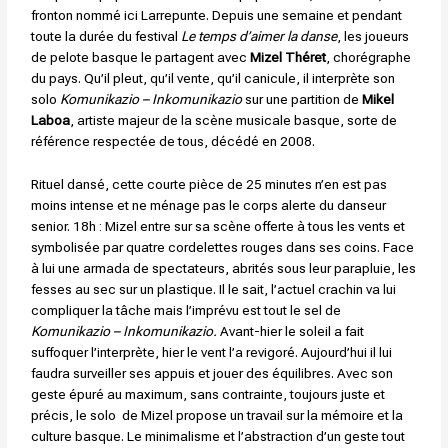
fronton nommé ici Larrepunte. Depuis une semaine et pendant
toute la durée du festival
Le temps d’aimer la danse
, les joueurs
de pelote basque le partagent avec
Mizel Théret
, chorégraphe
du pays. Qu’il pleut, qu’il vente, qu’il canicule, il interprète son
solo
Komunikazio – Inkomunikazio
sur une partition de
Mikel
Laboa
, artiste majeur de la scène musicale basque, sorte de
référence respectée de tous, décédé en 2008.
Rituel dansé, cette courte pièce de 25 minutes n’en est pas
moins intense et ne ménage pas le corps alerte du danseur
senior. 18h : Mizel entre sur sa scène offerte à tous les vents et
symbolisée par quatre cordelettes rouges dans ses coins. Face
à lui une armada de spectateurs, abrités sous leur parapluie, les
fesses au sec sur un plastique. Il le sait, l’actuel crachin va lui
compliquer la tâche mais l’imprévu est tout le sel de
Komunikazio – Inkomunikazio.
Avant-hier le soleil a fait
suffoquer l’interprète, hier le vent l’a revigoré. Aujourd’hui il lui
faudra surveiller ses appuis et jouer des équilibres. Avec son
geste épuré au maximum, sans contrainte, toujours juste et
précis, le solo de Mizel propose un travail sur la mémoire et la
culture basque. Le minimalisme et l’abstraction d’un geste tout