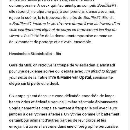
contemporaine. A ceux qui n’auraient pas compris
Souffles#1
,
elle répond : ne cherche pas à comprendre, danse avec moi,
rejoue la scène, là tu trouveras les clés de
Souffle#1
. Elle dit :
«
Souffles#1 incarne la vie. L’œuvre donne à voir au travers d’un
voile extrêmement léger et de corps en mouvement les flux du
vivant
. » Oui Et l’idée de la danse contemporaine comme un
doux moment de partage et de vivre-ensemble.
Hessisches Staatsballet – Bis
Gare du Midi, on retrouve la troupe de Wiesbaden-Darmstadt
pour une deuxième soirée qui débute avec
I’m afraid to forget
your smile
de la fratrie
Imre & Marne van Opstal
, saisissante
élégie sur la perte et le deuil.
Six corps gisent dans une zone délimitée encadrée de longs
bancs vides et éclairée par une lumière zénithale éblouissante.
Soudainement les corps se mettent à frapper le sol avec leurs
jambes à des rythmes alternés. Un rythme comme un battement
de tambour animant d’autres parties de leur corps et les
envoyant à travers la scène dans une chorégraphie percussive.