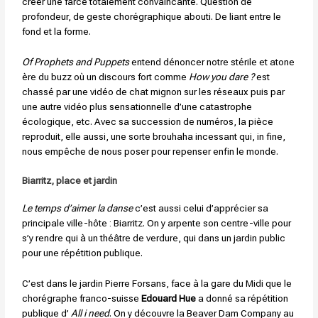
créer une farce totalement convaincante. Question de
profondeur, de geste chorégraphique abouti. De liant entre le
fond et la forme.
Of Prophets and Puppets
entend dénoncer notre stérile et atone
ère du buzz où un discours fort comme
How you dare ?
est
chassé par une vidéo de chat mignon sur les réseaux puis par
une autre vidéo plus sensationnelle d’une catastrophe
écologique, etc. Avec sa succession de numéros, la pièce
reproduit, elle aussi, une sorte brouhaha incessant qui, in fine,
nous empêche de nous poser pour repenser enfin le monde.
Biarritz, place et jardin
Le temps d’aimer la danse
c’est aussi celui d’apprécier sa
principale ville-hôte : Biarritz. On y arpente son centre-ville pour
s’y rendre qui à un théâtre de verdure, qui dans un jardin public
pour une répétition publique.
C’est dans le jardin Pierre Forsans, face à la gare du Midi que le
chorégraphe franco-suisse
Edouard Hue
a donné sa répétition
publique d’
All i need
. On y découvre la Beaver Dam Company au