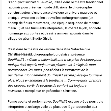
S’appuyant sur l’art du
Kuroko,
utilisé dans le théâtre traditionnel
japonais pour créer un monde d’illusions, le chorégraphe
construit autour d’une danse physique un univers magique et
onirique. Avec ses belles trouvailles scénographiques (un
champ de fleurs mouvantes, une épique séquence de montre
marin …) et ses truculents interprètes,
Yumé
fait le job, honnête
hommage aux contes et dessins animés japonais dans le
sillage du géant Studio Ghibli.
C’est dans le théâtre de verdure de la Villa Natacha que
Christine Hassid
, chorégraphe bordelaise, présente
Souffles#1
:
« Cette création était une vraie prise de risque pour
moi qui écrit depuis toujours au plateau. Ici, il s’agit de mon
premier hors-les-murs, pensé dans la tourmente de la
pandémie. Etonnamment Souffles#1 est ma pièce qui tourne le
plus. Nous en sommes à la trentième … Comme quoi : prendre
des risques, sortir de sa zone de confort est toujours
salvateur. »
m’explique en préambule Christine.
Forme courte et performative,
Souffle#1
est une pièce pour trois
interprètes et un large voile de plastique léger accroché aux