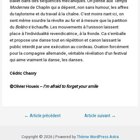
ballet dans des séquences mécaniques. On pense aux
Temps
Modernes
de Chaplin qui a dépeint, non sans humour, les affres
du taylorisme et du travail à la chaîne. C’est moins riant ici, on
sent même sourdre la révolte au fur et à mesure que la partition
du
Boléro
s’échauffe. Les mouvements à l’unisson laissent
place à l’individualité revendicatrice, à la fronde. Ca s’emballe
et propose une danse tout en répétition et canon laissant le
public interdit par une exécution au cordeau. Ovation forcément
pour la compagnie allemande, véritable révélation d’un festival
qui aime vraiment la danse, les danses.
Cédric Chaory
©Olivier Houeix –
I’m afraid to forget your smile
←
Article précédent
Article suivant
→
Copyright © 2026 | Powered by
Thème WordPress Astra