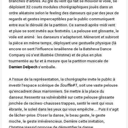
branches d’arbres. Au gré du vent qui fait se mouvoir le voile, se
déploient 32 courts modules chorégraphiques joués dans un
ordre aléatoire selon le feeling des danseurs qui par des jeux de
regards et gestes imperceptibles par le public communiquent
entre eux le déroulé de la partition. Ce samedi après-midi vent
et pluie se sont invités aux festivités. La pelouse est glissante, le
voile est animé : les danseurs s’adapteront. Mèneront et subiront
la pièce en même temps, déployant une gestuelle physique (là
encore on sent l’influence israélienne de la Batsheva Dance
Company où s’est illustrée Christine) et de plus en plus
tourmentée au fur et à mesure que la partition musicale de
Damien Delpech
s’emballe.
A l’issue de la représentation, la chorégraphe invite le public à
investir l’espace scénique de
Souffle#1
, soit une vaste pelouse
qu’encadrent deux marronniers. Se mettre à la place du
danseur. Ressentir sa vulnérabilité sur cette pelouse glissante
jonchée de racines-chausses trappes, sentir le vent qui vous
ébranle, le soleil dans les yeux qui vous empêche … Puis il s’agit
de lâcher-prise. D’oser la danse, le beau geste, le geste
moche, le geste irrévérencieux. Derrière cette invitation,
Christine Hassid propose de démystifier la danse