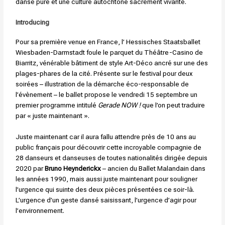
danse pure et une culture autochtone sacrément vivante.
Introducing
Pour sa première venue en France, l’ Hessisches Staatsballet
Wiesbaden-Darmstadt foule le parquet du Théâtre-Casino de
Biarritz, vénérable bâtiment de style Art-Déco ancré sur une des
plages-phares de la cité. Présente sur le festival pour deux
soirées – illustration de la démarche éco-responsable de
l’évènement – le ballet propose le vendredi 15 septembre un
premier programme intitulé
Gerade NOW !
que l’on peut traduire
par « juste maintenant ».
Juste maintenant car il aura fallu attendre près de 10 ans au
public français pour découvrir cette incroyable compagnie de
28 danseurs et danseuses de toutes nationalités dirigée depuis
2020 par
Bruno Heynderickx
– ancien du Ballet Malandain dans
les années 1990, mais aussi juste maintenant pour souligner
l’urgence qui suinte des deux pièces présentées ce soir-là.
L’urgence d’un geste dansé saisissant, l’urgence d’agir pour
l’environnement.