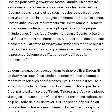
Comme pour
Midnight Raga
de
Marco Goecke
, un contraste
saisissant apparaît entre la solennité des chants sacrés qui
résonnent dans la salle et les spasmes des corps électriques –
et si virtuoses – de la compagnie emmenée par l’impressionnant
Ramon John
. Voix et mouvements s’unissent somptueusement
et dépeignent notre angoisse la plus primaire : notre propre
finitude et nos émois face à cette mort omniprésente, prête à
ravir à tout moment nos êtres chers. Alternant solo, duo et danse
d’ensemble,
I’m afraid to forget your smile
nous rappelle aussi à
quel point nous sommes plus que jamais seul au monde, malgré
la présence éphémère de l’Autre, du collectif et de la
communauté.
La communauté, il en question dans le
Boléro
d’
Eyal Dadon
. Et
un
Boléro
, un ! Bientôt un siècle que cette mélodie uniforme et
répétitive fascine les chorégraphes. Eyal Dadon s’est amusé ici
à déconstruire la partition qui voit sa durée multiplier par deux.
C’est par le brillant solo de
Tatsuki Takada
que s’ouvre la pièce,
vite rejoint par une troupe vêtue d’amples pantalons-salopettes
en jean, sorte de bleu de travail. Sur une scène dépouillée qui
laisse entrevoir toute la machinerie du lieu évolue un corps de