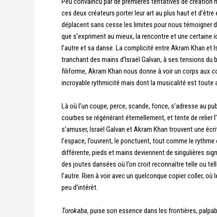
Peu convaincu par de premières tentatives de création m
ces deux créateurs porter leur art au plus haut et d’êtr
déplacent sans cesse les limites pour nous témoigner de
que s’expriment au mieux, la rencontre et une certaine 
l’autre et sa danse. La complicité entre Akram Khan et Is
tranchant des mains d’Israël Galvan, à ses tensions du 
filiforme, Akram Khan nous donne à voir un corps aux cou
incroyable rythmicité mais dont la musicalité est toute 
Là où l’un coupe, perce, scande, fonce, s’adresse au pub
courbes se régénérant éternellement, et tente de relier l
s’amuser, Israël Galvan et Akram Khan trouvent une écritu
l’espace, l’ouvrent, le ponctuent, tout comme le rythm
différente, pieds et mains deviennent de singulières sig
des joutes dansées où l’on croit reconnaître telle ou tel
l’autre. Rien à voir avec un quelconque copier coller, o
peu d’intérêt.
Torokaba
, puise son essence dans les frontières, palpab