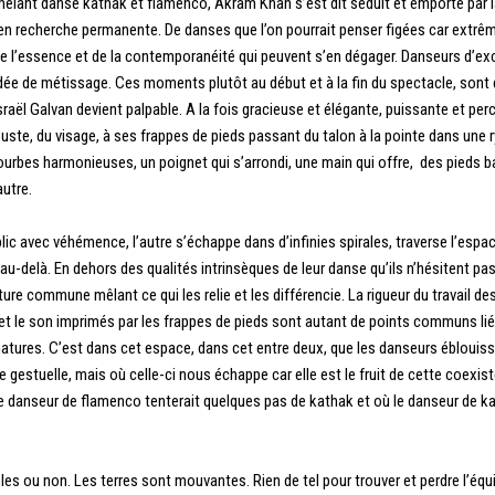
êlant danse kathak et flamenco, Akram Khan s’est dit séduit et emporté par la
e en recherche permanente. De danses que l’on pourrait penser figées car extrê
 l’essence et de la contemporanéité qui peuvent s’en dégager. Danseurs d’except
idée de métissage. Ces moments plutôt au début et à la fin du spectacle, sont 
raël Galvan devient palpable. A la fois gracieuse et élégante, puissante et perc
buste, du visage, à ses frappes de pieds passant du talon à la pointe dans une 
rbes harmonieuses, un poignet qui s’arrondi, une main qui offre, des pieds bat
autre.
lic avec véhémence, l’autre s’échappe dans d’infinies spirales, traverse l’espa
’au-delà. En dehors des qualités intrinsèques de leur danse qu’ils n’hésitent pa
re commune mêlant ce qui les relie et les différencie. La rigueur du travail des
e et le son imprimés par les frappes de pieds sont autant de points communs l
natures. C’est dans cet espace, dans cet entre deux, que les danseurs éblouissen
le gestuelle, mais où celle-ci nous échappe car elle est le fruit de cette coexis
ù le danseur de flamenco tenterait quelques pas de kathak et où le danseur de k
les ou non. Les terres sont mouvantes. Rien de tel pour trouver et perdre l’équi