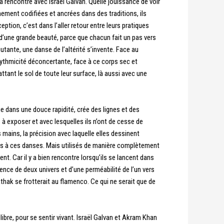
 rencontre avec Israël Galvan. Quelle jouissance de voir
mement codifiées et ancrées dans des traditions, ils
ion, c’est dans l’aller retour entre leurs pratiques
d’une grande beauté, parce que chacun fait un pas vers
utante, une danse de l’altérité s’invente. Face au
rythmicité déconcertante, face à ce corps sec et
tant le sol de toute leur surface, là aussi avec une
ce dans une douce rapidité, crée des lignes et des
s à exposer et avec lesquelles ils n’ont de cesse de
 mains, la précision avec laquelle elles dessinent
iés à ces danses. Mais utilisés de manière complètement
t. Car il y a bien rencontre lorsqu’ils se lancent dans
tence de deux univers et d’une perméabilité de l’un vers
athak se frotterait au flamenco. Ce qui ne serait que de
libre, pour se sentir vivant. Israël Galvan et Akram Khan