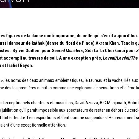
es figures de la danse contemporaine, de celle qui s’écrit aujourd’hui.
ussi danseur de kathak (danse du Nord de l’Inde) Akram Khan. Tandis qu
istes : Sylvie Guillem pour S
acred Monsters
, Sidi Larbi Cherkaoui pour
Z
 et accompli au travers de soli. A une exception près,
Lo real/Le réel/The 
et Isabel Bayon.
 », les noms des deux animaux emblêmatiques, le taureau et la vache, liés au
mpose dès les premières minutes comme une explosion de sensations et d’émoti
s d’exceptionnels chanteurs et musiciens, David Azurza, B C Manjunath, Bobote
e jubilation qu’il parait impossible aux spectateurs de rester en dehors du cercle.
fait entendre. Les respirations étaient comme suspendues. Heureusement sur
laient d’une exceptionnelle attention.