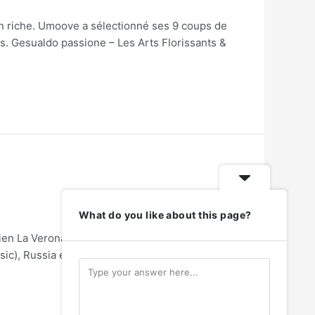
n riche. Umoove a sélectionné ses 9 coups de
s. Gesualdo passione – Les Arts Florissants &
What do you like about this page?
ien La Veronal présentaient à Chaillot Russia,
(sic), Russia est un choc visuel proposant un