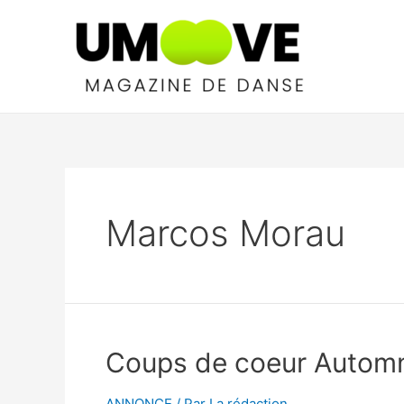
Aller
au
contenu
Marcos Morau
Coups de coeur Autom
ANNONCE
/ Par
La rédaction