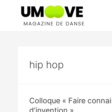
Aller
au
contenu
hip hop
Colloque « Faire connai
d’invention »