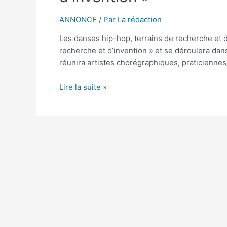
ANNONCE
/ Par
La rédaction
Les danses hip-hop, terrains de recherche et d
recherche et d’invention » et se déroulera dan
réunira artistes chorégraphiques, praticienne
Colloque
Lire la suite »
« Faire
connaissances
:
Les
danses
hip-
hop,
terrains
de
recherche
et