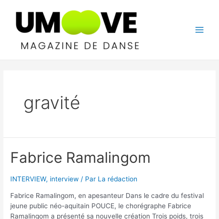
Aller
au
contenu
Main
Men
gravité
Fabrice Ramalingom
INTERVIEW
,
interview
/ Par
La rédaction
Fabrice Ramalingom, en apesanteur Dans le cadre du festival
jeune public néo-aquitain POUCE, le chorégraphe Fabrice
Ramalingom a présenté sa nouvelle création Trois poids, trois