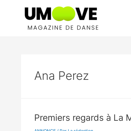
Aller
au
contenu
Ana Perez
Premiers regards à La 
ANNONCE
/ Par
La rédaction