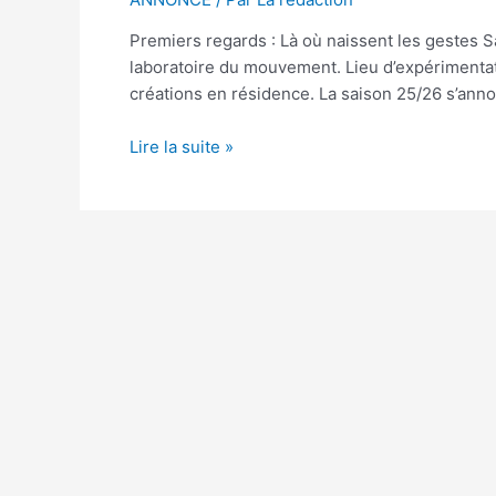
Premiers regards : Là où naissent les gestes 
laboratoire du mouvement. Lieu d’expérimentati
créations en résidence. La saison 25/26 s’ann
Premiers
Lire la suite »
regards
à
La
Manufacture