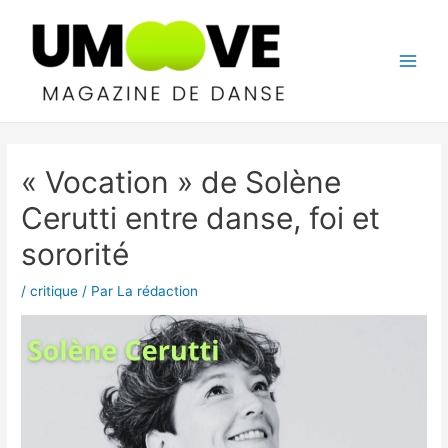
Aller
au
contenu
Main
Men
« Vocation » de Solène
Cerutti entre danse, foi et
sororité
/
critique
/ Par
La rédaction