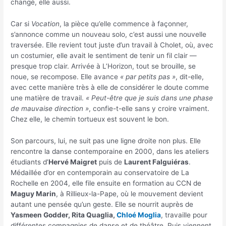
changé, elle aussi.
Car si
Vocation
, la pièce qu’elle commence à façonner,
s’annonce comme un nouveau solo, c’est aussi une nouvelle
traversée. Elle revient tout juste d’un travail à Cholet, où, avec
un costumier, elle avait le sentiment de tenir un fil clair —
presque trop clair. Arrivée à L’Horizon, tout se brouille, se
noue, se recompose. Elle avance
« par petits pas »
, dit-elle,
avec cette manière très à elle de considérer le doute comme
une matière de travail.
« Peut-être que je suis dans une phase
de mauvaise direction »
, confie-t-elle sans y croire vraiment.
Chez elle, le chemin tortueux est souvent le bon.
Son parcours, lui, ne suit pas une ligne droite non plus. Elle
rencontre la danse contemporaine en 2000, dans les ateliers
étudiants d’
Hervé Maigret
puis de
Laurent Falguiéras
.
Médaillée d’or en contemporain au conservatoire de La
Rochelle en 2004, elle file ensuite en formation au CCN de
Maguy Marin
, à Rillieux-la-Pape, où le mouvement devient
autant une pensée qu’un geste. Elle se nourrit auprès de
Yasmeen Godder, Rita Quaglia,
Chloé Moglia
, travaille pour
différentes compagnies de danse et de théâtre. Puis viennent