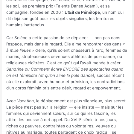
les soli, les premiers prix (Talents Danse Adami), et sa
compagnie, fondée en 2006 :
L’Œil de Pénélope
, un nom qui
dit déjà son goût pour les objets singuliers, les territoires
humains inattendus.
Car Solène a cette passion de se déplacer — non pas dans
l’espace, mais dans le regard. Elle aime rencontrer des gens
«
à mille lieues »
d’elle, qu’ils soient chasseurs à l’arc, femmes de
marins, stripteaseuses devenues athlètes de pole dance, ou
religieuses cloîtrées. C’est ce goût qui l’avait menée à créer
Sandrine ou Comment écrire ENCORE des spectacles quand
on est féministe (et qu’on aime la pole dance)
,
succès récent
où elle explorait, avec humour et précision, les contradictions
d’un corps féminin pris entre désir, regard et empowerment.
Avec
Vocation
, le déplacement est plus silencieux, plus secret.
La pièce n’est pas sur la religion — elle insiste — mais sur les
femmes qui deviennent sœurs, sur ce qui les fascine, les
attire, les pousse à cet appel. Du XVIIIᵉ siècle à nos jours,
riches ou pauvres, contraintes ou volontaires, veuves ou
rétives au mariage, toutes partagent ce choix radical : se