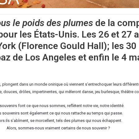
us le poids des plumes
de la com
our les États-Unis. Les 26 et 27 av
rk (Florence Gould Hall); les 30 a
 de Los Angeles et enfin le 4 ma
ps, plongent dans un monde onirique où viennent s’entrechoquer leurs différen
 douces, drôles, impertinentes, qui mêleront danse, jeu burlesque, théâtre cor
souvenirs font ce que nous sommes, reflètent notre vie, notre identité.
s souvenirs sont également ce qui nous rattache au temps qui passe.
ors ils s’abîment, se morcellent, tels des plumes qui nous échappent.
Alors, sommes-nous vraiment certains de nous souvenir ?