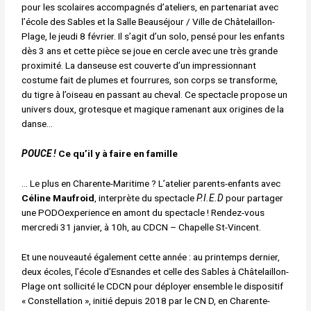
pour les scolaires accompagnés d’ateliers, en partenariat avec
l’école des Sables et la Salle Beauséjour / Ville de Châtelaillon-
Plage, le jeudi 8 février. Il s’agit d’un solo, pensé pour les enfants
dès 3 ans et cette pièce se joue en cercle avec une très grande
proximité. La danseuse est couverte d’un impressionnant
costume fait de plumes et fourrures, son corps se transforme,
du tigre à l’oiseau en passant au cheval. Ce spectacle propose un
univers doux, grotesque et magique ramenant aux origines de la
danse…
POUCE !
Ce qu’il y à faire en famille
… Le plus en Charente-Maritime ? L’atelier parents-enfants avec
Céline Maufroid
, interprète du spectacle
P.I.E.D
pour partager
une PODOexperience en amont du spectacle ! Rendez-vous
mercredi 31 janvier, à 10h, au CDCN – Chapelle St-Vincent.
Et une nouveauté également cette année : au printemps dernier,
deux écoles, l’école d’Esnandes et celle des Sables à Châtelaillon-
Plage ont sollicité le CDCN pour déployer ensemble le dispositif
« Constellation », initié depuis 2018 par le CN D, en Charente-