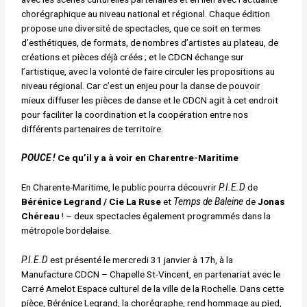
chorégraphique au niveau national et régional. Chaque édition
propose une diversité de spectacles, que ce soit en termes
d’esthétiques, de formats, de nombres d’artistes au plateau, de
créations et pièces déjà créés ; et le CDCN échange sur
l’artistique, avec la volonté de faire circuler les propositions au
niveau régional. Car c’est un enjeu pour la danse de pouvoir
mieux diffuser les pièces de danse et le CDCN agit à cet endroit
pour faciliter la coordination et la coopération entre nos
différents partenaires de territoire.
POUCE !
Ce qu’il y a à voir en Charentre-Maritime
En Charente-Maritime, le public pourra découvrir
P.I.E.D
de
Bérénice Legrand / Cie La Ruse
et
Temps de Baleine
de
Jonas
Chéreau
! – deux spectacles également programmés dans la
métropole bordelaise.
P.I.E.D
est présenté le mercredi 31 janvier à 17h, à la
Manufacture CDCN – Chapelle St-Vincent, en partenariat avec le
Carré Amelot Espace culturel de la ville de la Rochelle. Dans cette
pièce, Bérénice Legrand, la chorégraphe, rend hommage au pied,