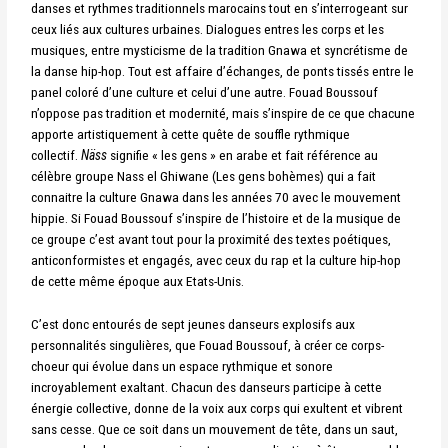
danses et rythmes traditionnels marocains tout en s’interrogeant sur
ceux liés aux cultures urbaines. Dialogues entres les corps et les
musiques, entre mysticisme de la tradition Gnawa et syncrétisme de
la danse hip-hop. Tout est affaire d’échanges, de ponts tissés entre le
panel coloré d’une culture et celui d’une autre. Fouad Boussouf
n’oppose pas tradition et modernité, mais s’inspire de ce que chacune
apporte artistiquement à cette quête de souffle rythmique
collectif.
Näss
signifie « les gens » en arabe et fait référence au
célèbre groupe Nass el Ghiwane (Les gens bohèmes) qui a fait
connaitre la culture Gnawa dans les années 70 avec le mouvement
hippie. Si Fouad Boussouf s’inspire de l’histoire et de la musique de
ce groupe c’est avant tout pour la proximité des textes poétiques,
anticonformistes et engagés, avec ceux du rap et la culture hip-hop
de cette même époque aux Etats-Unis.
C’est donc entourés de sept jeunes danseurs explosifs aux
personnalités singulières, que Fouad Boussouf, à créer ce corps-
choeur qui évolue dans un espace rythmique et sonore
incroyablement exaltant. Chacun des danseurs participe à cette
énergie collective, donne de la voix aux corps qui exultent et vibrent
sans cesse. Que ce soit dans un mouvement de tête, dans un saut,