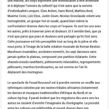
une marche, les corps expriment une revendication à être ensemble
et à déployer l’univers du collectif qui n’est autre que la somme
d’individualités uniques. Elias Ardoin, Sami Blond, Mathieu Bord,
Maxime Cosic, Loïc Elice, Justin Gouin, Nicolas Grosclaude créent une
homogénéité, un groupe fort et soudé, quand bien même la
confrontation résonne dans les corps et l’espace. Ils sont les uns avec
les autres, prêts à traverser joies et douleurs. Et il semble bien, que ça
n’est que parce que joies et douleurs sont partagés qu’ils font sens.
Cette jouissance est très perceptible tout au long de la pièce et elle
nous porte, à l’image de la belle création musicale de Roman Bestion.
Marcheurs insatiables, acrobates inventifs, les sept danseurs sans
jamais quitter le plateau, composent une partition éclatante. Entre
chassés-croisés sautillants, piétinements inlassables, regroupements
jaillissants, marches bondissantes, au sol comme en l’air ils
déplacent des montagnes.
Le spectacle de Fouad Boussouf est à prendre comme un souffle aux
rythmiques colorées par ses racines tribales africaines (notamment
les danses et musiques traditionnelles d’Afrique du Nord) et sa
culture hip-hop. Il parait évident que les migrations des unes vers les
autres ne cessent d’enrichir l’imaginaire du chorégraphe. La porosité
entre les cultures est indéfectible et nourrit chacun dans son