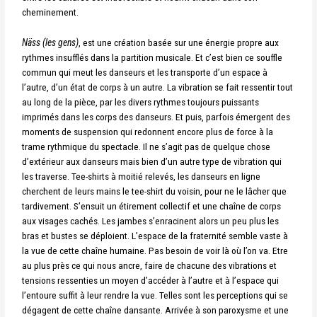
cheminement.
Näss (les gens)
, est une création basée sur une énergie propre aux
rythmes insufflés dans la partition musicale. Et c’est bien ce souffle
commun qui meut les danseurs et les transporte d’un espace à
l’autre, d’un état de corps à un autre. La vibration se fait ressentir tout
au long de la pièce, par les divers rythmes toujours puissants
imprimés dans les corps des danseurs. Et puis, parfois émergent des
moments de suspension qui redonnent encore plus de force à la
trame rythmique du spectacle. Il ne s’agit pas de quelque chose
d’extérieur aux danseurs mais bien d’un autre type de vibration qui
les traverse. Tee-shirts à moitié relevés, les danseurs en ligne
cherchent de leurs mains le tee-shirt du voisin, pour ne le lâcher que
tardivement. S’ensuit un étirement collectif et une chaîne de corps
aux visages cachés. Les jambes s’enracinent alors un peu plus les
bras et bustes se déploient. L’espace de la fraternité semble vaste à
la vue de cette chaîne humaine. Pas besoin de voir là où l’on va. Etre
au plus près ce qui nous ancre, faire de chacune des vibrations et
tensions ressenties un moyen d’accéder à l’autre et à l’espace qui
l’entoure suffit à leur rendre la vue. Telles sont les perceptions qui se
dégagent de cette chaîne dansante. Arrivée à son paroxysme et une