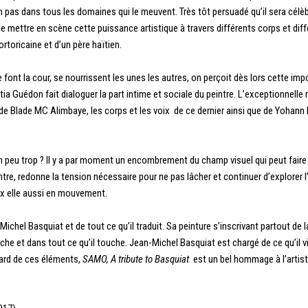
on pas dans tous les domaines qui le meuvent. Très tôt persuadé qu’il sera célèbr
ettre en scène cette puissance artistique à travers différents corps et différ
ortoricaine et d’un père haïtien.
ont la cour, se nourrissent les unes les autres, on perçoit dès lors cette impos
a Guédon fait dialoguer la part intime et sociale du peintre. L’exceptionnelle rév
e Blade MC Alimbaye, les corps et les voix de ce dernier ainsi que de Yohann P
n peu trop ? Il y a par moment un encombrement du champ visuel qui peut faire
tre, redonne la tension nécessaire pour ne pas lâcher et continuer d’explorer 
ix elle aussi en mouvement.
Michel Basquiat et de tout ce qu’il traduit. Sa peinture s’inscrivant partout de la
uche et dans tout ce qu’il touche.
Jean-Michel Basquiat est chargé de ce qu’il v
ard de ces éléments,
SAMO, A tribute to Basquiat
est un bel hommage à l’artis