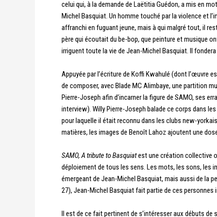
celui qui, à la demande de Laëtitia Guédon, a mis en mot
Michel Basquiat. Un homme touché par la violence et l’in
affranchi en fuguant jeune, mais à qui malgré tout, il res
père qui écoutait du be-bop, que peinture et musique ont
irriguent toute la vie de Jean-Michel Basquiat. Il fonder
Appuyée par l’écriture de Koffi Kwahulé (dont l’œuvre 
de composer, avec Blade MC Alimbaye, une partition musi
Pierre-Joseph afin d’incarner la figure de SAMO, ses erran
interview). Willy Pierre-Joseph balade ce corps dans les 
pour laquelle il était reconnu dans les clubs new-yorkai
matières, les images de Benoît Lahoz ajoutent une dose
SAMO, A tribute to Basquiat
est une création collective o
déploiement de tous les sens. Les mots, les sons, les 
émergeant de Jean-Michel Basquiat, mais aussi de la per
27), Jean-Michel Basquiat fait partie de ces personnes i
Il est de ce fait pertinent de s’intéresser aux débuts d