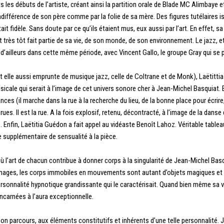
s les débuts de l’artiste, créant ainsi la partition orale de Blade MC Alimbaye
différence de son père comme par la folie de sa mère. Des figures tutélaires iss
tait fidèle. Sans doute par ce qu’ils étaient mus, eux aussi par l’art. En effet,
 très tôt fait partie de sa vie, de son monde, de son environnement. Le jazz, et
a d’ailleurs dans cette même période, avec Vincent Gallo, le groupe Gray qui se 
est elle aussi emprunte de musique jazz, celle de Coltrane et de Monk), Laëti
cale qui serait à l’image de cet univers sonore cher à Jean-Michel Basquiat. E
ces (il marche dans la rue à la recherche du lieu, de la bonne place pour écrire,
rues. Il est la rue. A la fois explosif, retenu, décontracté, à l’image de la dan
s. Enfin, Laëtitia Guédon a fait appel au vidéaste Benoît Lahoz. Véritable tabl
 supplémentaire de sensualité à la pièce.
ù l’art de chacun contribue à donner corps à la singularité de Jean-Michel Basqu
images, les corps immobiles en mouvements sont autant d’objets magiques et p
sonnalité hypnotique grandissante qui le caractérisait. Quand bien même sa vi
ncarnées à l’aura exceptionnelle.
e son parcours, aux éléments constitutifs et inhérents d’une telle personnalité.