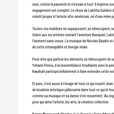
rues, cotoie la pauvreté et s’essaie à tout. Il imprime s
engagement est complet. Le choix de Laëtitia Guédon de m
créatif propre à l’artiste afro-américain, né d’une mère p
Toutes ces matières se superposent, se télescopent, se f
Grâce aux six artistes menant l’aventure Basquiat, Laëtiti
l’animent sans cesse. La musique de Nicolas Baudio et d
de cette intranquillité et énergie vitale.
Peut-être que parfois les éléments se télescopent-ils u
Yohann Pisiou, à la ressemblance troublante avec le pein
Kwahulé participe brillamment à faire entendre cette vo
Et puis, c’est aussi à l’image de tout ce qui nourrit Jean-
de boulimie artistique jaillissante dans tout ce qui le to
comme sa musique et sa danse s’en ressentent.
Au reg
pour qui aime l’artiste, les arts, la création collective.