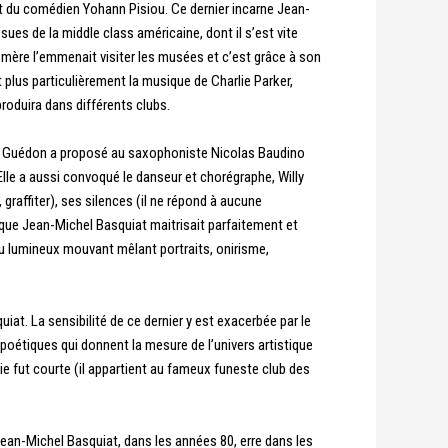
 et du comédien Yohann Pisiou. Ce dernier incarne Jean-
ues de la middle class américaine, dont il s’est vite
 sa mère l’emmenait visiter les musées et c’est grâce à son
 plus particulièrement la musique de Charlie Parker,
produira dans différents clubs.
ttia Guédon a proposé au saxophoniste Nicolas Baudino
lle a aussi convoqué le danseur et chorégraphe, Willy
 graffiter), ses silences (il ne répond à aucune
se que Jean-Michel Basquiat maitrisait parfaitement et
eau lumineux mouvant mêlant portraits, onirisme,
iat. La sensibilité de ce dernier y est exacerbée par le
oétiques qui donnent la mesure de l’univers artistique
e fut courte (il appartient au fameux funeste club des
 Jean-Michel Basquiat, dans les années 80, erre dans les