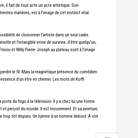
e, il fait de tout acte un acte artistique. Son
entes matières, est à l’image de cet instinct vital
sibilité de cloisonner l’artiste dans un seul cadre.
olte et l’intangible envie de survivre, d’être quelqu’un,
isiou et Willy Pierre-Joseph au plateau sont à l’image
 perdre le fil. Mais la magnétique présence du comédien
l’essence d’un être en chemin. Les mots de Koffi
 porte du frigo à la télévision. Il y a chez lui une forme
it et perçoit du monde. Il est mouvement. Et sa peinture,
te trop tôt disparu. Un hymne à un homme debout.
A voir