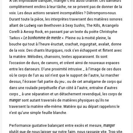
A cet improbable banquet, manger c’est aussi chanter. Les danseurs
complètement enclins à leur tâche, ne se privent pas de donner de la
voix. Les deux actions seraient incompatibles ? Détrompons-nous.
Durant toute la pièce, les interprètes traversent des matières sonores
allant de Ludwig van Beethoven à Sexy Sushis, The Kills, Arcangelo
Corelli à Aesop Rock, en passant par un texte du poète Christophe
Tarkos «
Le bonhomme de merde
». Pleine ou à moitié pleine, la
bouche qui tout à l’heure éructait, crachait, ingurgitait, avalait, donne
de la voix. Des chants liturgiques, rock s’en échappent et flirtent avec
la matière. Mélodies, chansons, textes apparaissent. Ils sont
l’occasion de duos, de canons, et créent ainsi de nouveaux espaces
entre les danseurs. D’une proximité intrusive _ à l’image de ces duos
où le corps de l’un au sol n’est que le support de l’autre, lui marcher
dessus, l’écraser fait partie du jeu ; ou de cet amalgame de corps qui
dans une roulade perpétuelle d’un côté à l’autre, entraîne d’autres
corps _ à une séparation et un détachement revendiqué, les corps de
manger
sont autant traversés de matières physiques qu’ils ne
traversent la matière elle-même. Matière qui au départ rappelons le
n’est qu’une simple feuille blanche.
Performance gustative balançant entre excès et mesure,
manger
plutôt que de nous laisser sur notre faim, nous rassasie vite. Trop vite.