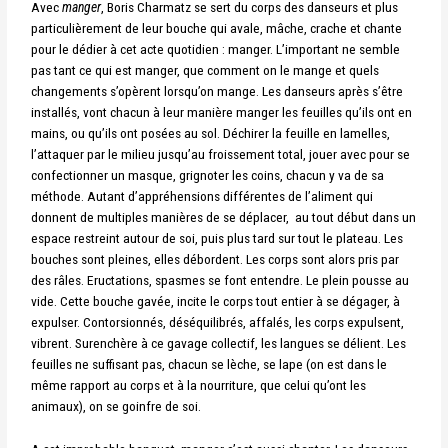
Avec
manger
, Boris Charmatz se sert du corps des danseurs et plus
particulièrement de leur bouche qui avale, mâche, crache et chante
pour le dédier à cet acte quotidien : manger. L’important ne semble
pas tant ce qui est manger, que comment on le mange et quels
changements s’opèrent lorsqu’on mange. Les danseurs après s’être
installés, vont chacun à leur manière manger les feuilles qu’ils ont en
mains, ou qu’ils ont posées au sol. Déchirer la feuille en lamelles,
l’attaquer par le milieu jusqu’au froissement total, jouer avec pour se
confectionner un masque, grignoter les coins, chacun y va de sa
méthode. Autant d’appréhensions différentes de l’aliment qui
donnent de multiples manières de se déplacer, au tout début dans un
espace restreint autour de soi, puis plus tard sur tout le plateau. Les
bouches sont pleines, elles débordent. Les corps sont alors pris par
des râles. Eructations, spasmes se font entendre. Le plein pousse au
vide. Cette bouche gavée, incite le corps tout entier à se dégager, à
expulser. Contorsionnés, déséquilibrés, affalés, les corps expulsent,
vibrent. Surenchère à ce gavage collectif, les langues se délient. Les
feuilles ne suffisant pas, chacun se lèche, se lape (on est dans le
même rapport au corps et à la nourriture, que celui qu’ont les
animaux), on se goinfre de soi.