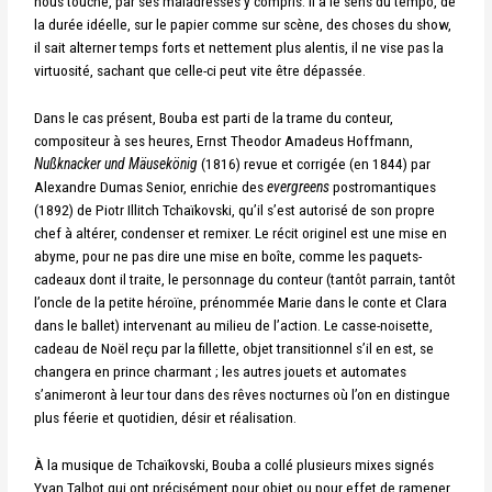
nous touche, par ses maladresses y compris. Il a le sens du tempo, de
la durée idéelle, sur le papier comme sur scène, des choses du show,
il sait alterner temps forts et nettement plus alentis, il ne vise pas la
virtuosité, sachant que celle-ci peut vite être dépassée.
Dans le cas présent, Bouba est parti de la trame du conteur,
compositeur à ses heures, Ernst Theodor Amadeus Hoffmann,
Nußknacker und Mäusekönig
(1816) revue et corrigée (en 1844) par
Alexandre Dumas Senior, enrichie des
evergreens
postromantiques
(1892) de Piotr Illitch Tchaïkovski, qu’il s’est autorisé de son propre
chef à altérer, condenser et remixer. Le récit originel est une mise en
abyme, pour ne pas dire une mise en boîte, comme les paquets-
cadeaux dont il traite, le personnage du conteur (tantôt parrain, tantôt
l’oncle de la petite héroïne, prénommée Marie dans le conte et Clara
dans le ballet) intervenant au milieu de l’action. Le casse-noisette,
cadeau de Noël reçu par la fillette, objet transitionnel s’il en est, se
changera en prince charmant ; les autres jouets et automates
s’animeront à leur tour dans des rêves nocturnes où l’on en distingue
plus féerie et quotidien, désir et réalisation.
À la musique de Tchaïkovski, Bouba a collé plusieurs mixes signés
Yvan Talbot qui ont précisément pour objet ou pour effet de ramener