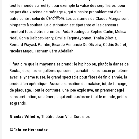
tout le monde au réel (cf. par exemple la valse des serpillières, pour
ne pas dire « scène de ménage », qui s’inspire probablement d’un
autre conte : celui de
Cendrillon
). Les costumes de Claude Murgia sont
pimpants à souhait. La distribution est épatante et les danseurs
méritent tous d’être nommés : Aïda Boudrigua, Sophie Carlin, Mélisa
Noël, Sonia Delbost-Henry, Emilie Tarpin-Lyonnet, Thalia Ziliotis,
Bernard Wayack Pambe, Ricardo Venancio De Oliveira, Cédric Guéret,
Nicolas Majou, Hichem Sérir Abdallah.
Il faut dire que la mayonnaise prend : le hip hop ou, plutôt la danse de
Bouba, des plus singulières qui soient, cohabite sans aucun problème
avec le lyrisme russe, le grand spectacle pour fêtes de fin d’année, la
production opératique. Aucune sensation de malaise, ici, de forçage,
de plaquage. Tout le contraire, une joie explosive, un premier degré
sans prétention, une énergie qui enthousiasme tout le monde, petits
et grands.
Nicolas Villodre,
Théâtre Jean Vilar Suresnes
©
Fabrice Hernandez