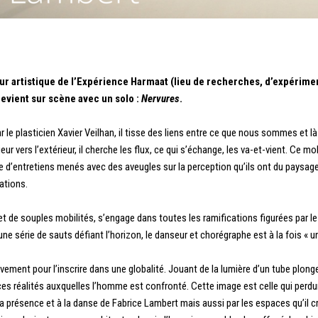
r artistique de l’Expérience Harmaat (lieu de recherches, d’expérime
 revient sur scène avec un solo :
Nervures
.
par le plasticien Xavier Veilhan, il tisse des liens entre ce que nous sommes et 
térieur vers l’extérieur, il cherche les flux, ce qui s’échange, les va-et-vient. Ce
e d’entretiens menés avec des aveugles sur la perception qu’ils ont du paysage
ations.
t de souples mobilités, s’engage dans toutes les ramifications figurées par le 
ne série de sauts défiant l’horizon, le danseur et chorégraphe est à la fois « 
ouvement pour l’inscrire dans une globalité. Jouant de la lumière d’un tube plonge
 réalités auxquelles l’homme est confronté. Cette image est celle qui perdur
la présence et à la danse de Fabrice Lambert mais aussi par les espaces qu’il c