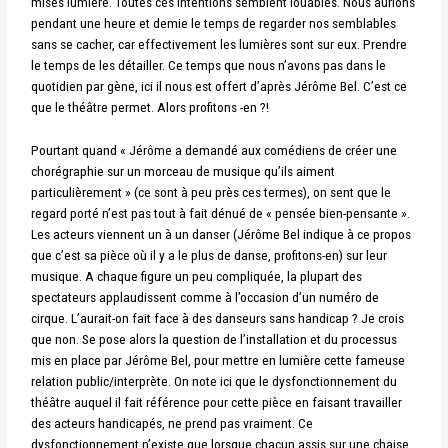
mises lumière. Toutes ces intentions semblent louables. Nous aurions
pendant une heure et demie le temps de regarder nos semblables
sans se cacher, car effectivement les lumières sont sur eux. Prendre
le temps de les détailler. Ce temps que nous n’avons pas dans le
quotidien par gène, ici il nous est offert d’après Jérôme Bel. C’est ce
que le théâtre permet. Alors profitons -en ?!
Pourtant quand « Jérôme a demandé aux comédiens de créer une
chorégraphie sur un morceau de musique qu’ils aiment
particulièrement » (ce sont à peu près ces termes), on sent que le
regard porté n’est pas tout à fait dénué de « pensée bien-pensante ».
Les acteurs viennent un à un danser (Jérôme Bel indique à ce propos
que c’est sa pièce où il y a le plus de danse, profitons-en) sur leur
musique. A chaque figure un peu compliquée, la plupart des
spectateurs applaudissent comme à l’occasion d’un numéro de
cirque. L’aurait-on fait face à des danseurs sans handicap ? Je crois
que non. Se pose alors la question de l’installation et du processus
mis en place par Jérôme Bel, pour mettre en lumière cette fameuse
relation public/interprète. On note ici que le dysfonctionnement du
théâtre auquel il fait référence pour cette pièce en faisant travailler
des acteurs handicapés, ne prend pas vraiment. Ce
dysfonctionnement n’existe que lorsque chacun assis sur une chaise,