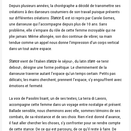
Depuis plusieurs années, la chorégraphe a décidé de transmettre ses
créations à des danseurs coutumiers de son travail puisque présents
sur différentes créations.
Stance II,
est ici repris par Carole Gomes,
une danseuse qui l’accompagne depuis plus de 10 ans. Sans
problème, elle s’empare du rôle de cette femme incroyable qui ne
plie jamais. Même allongée, son dos continue de vibrer, sa main
tendue comme un appel nous donne l’impression d’un corps vertical
dans un tout autre espace.
Stance
vient de l’italien
stanza
-le séjour-, du latin
stare
-se tenir
debout-, désigne une forme poétique.
Le cheminement de la
danseuse traverse autant l’espace qu’un temps certain. Petits pas
délicats, les mains cherchent, prennent l’espace, s’y engouffrent avec
émotions et fermeté.
La voix de Pasolini lisant, un de ses textes, La terra di Lavoro,
accompagne cette femme dans un voyage entre nostalgie et présent.
Ballade sensible, nous cheminons avec elle, sommes témoins de ses
combats, de sa résistance et de ses choix. Rien n’est donné d’avance,
il faut aller chercher les choses, s’y confronter pour se rendre compte
de cette stance. De ce qui est parcouru, de ce qu’il reste à faire. De