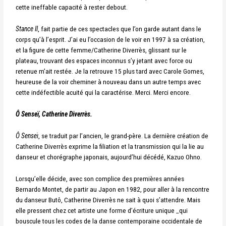
cette ineffable capacité à rester debout.
Stance II
, fait partie de ces spectacles que l’on garde autant dans le
corps qu’à l’esprit. J’ai eu l’occasion de le voir en 1997 à sa création,
et la figure de cette femme/Catherine Diverrès, glissant sur le
plateau, trouvant des espaces inconnus s’y jetant avec force ou
retenue m’ait restée. Je la retrouve 15 plus tard avec Carole Gomes,
heureuse de la voir cheminer à nouveau dans un autre temps avec
cette indéfectible acuité qui la caractérise.
Merci. Merci encore.
Ô Senseï, Catherine Diverrès.
Ô Senseï
, se traduit par l’ancien, le grand-père. La dernière création de
Catherine Diverrès exprime la filiation et la transmission qui la lie au
danseur et chorégraphe japonais, aujourd’hui décédé, Kazuo Ohno.
Lorsqu’elle décide, avec son complice des premières années
Bernardo Montet, de partir au Japon en 1982, pour aller à la rencontre
du danseur Butô, Catherine Diverrès ne sait à quoi s’attendre. Mais
elle pressent chez cet artiste une forme d’écriture unique _qui
bouscule tous les codes de la danse contemporaine occidentale de