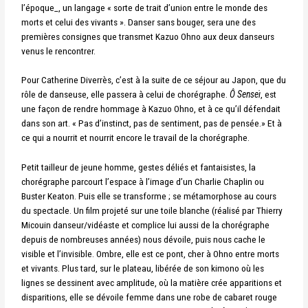
l’époque_, un langage « sorte de trait d’union entre le monde des
morts et celui des vivants ». Danser sans bouger, sera une des
premières consignes que transmet Kazuo Ohno aux deux danseurs
venus le rencontrer.
Pour Catherine Diverrès, c’est à la suite de ce séjour au Japon, que du
rôle de danseuse, elle passera à celui de chorégraphe.
Ô Senseï
, est
une façon de rendre hommage à Kazuo Ohno, et à ce qu’il défendait
dans son art. « Pas d’instinct, pas de sentiment, pas de pensée.» Et à
ce qui a nourrit et nourrit encore le travail de la chorégraphe.
Petit tailleur de jeune homme, gestes déliés et fantaisistes, la
chorégraphe parcourt l’espace à l’image d’un Charlie Chaplin ou
Buster Keaton. Puis elle se transforme ; se métamorphose au cours
du spectacle. Un film projeté sur une toile blanche (réalisé par Thierry
Micouin danseur/vidéaste et complice lui aussi de la chorégraphe
depuis de nombreuses années) nous dévoile, puis nous cache le
visible et l’invisible. Ombre, elle est ce pont, cher à Ohno entre morts
et vivants. Plus tard, sur le plateau, libérée de son kimono où les
lignes se dessinent avec amplitude, où la matière crée apparitions et
disparitions, elle se dévoile femme dans une robe de cabaret rouge