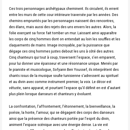
Ces trois personnages archétypaux cheminent. Ils circulent, ils errent
entre les murs de cette cour intérieure traversée par les années. Des
chemins empruntés par les personnages naissent des rencontres,
des élans, mais aussi des rejets des uns envers les autres.
Alors, la
folie exerçant sa force fait tomber un mur. Laissant ainsi apparaître
les corps de cinq hommes dont on entendait au loin les souffles et les
claquements de mains. Image incroyable, par la puissance que
dégage ces cinq hommes justes debout les uns à côté des autres.
Cinq chanteurs qui tout à coup, traversent l’espace, s’en emparent,
pour lui donner une épaisseur et une résonnance unique. Menés par
le pianiste et musicologue, Sofyann Ben Youssef, ils interprètent des
chants issus de la musique soufie tunisienne s’adressent au spirituel
et au divin avec comme instrument premier, la voix. L
e décor est
vétuste, sans apparat, et pourtant l’espace qu’il définit en est d’autant
plus plein lorsque danseurs et chanteurs y évoluent.
La confrontation, l’affrontement, l’étonnement, la bienveillance, la
poésie, la honte, l’amour, qui se dégagent des corps des danseurs
ainsi que la présence des chanteurs portée par l’esprit du divin,
animent l’espace scénique avec une énergie dense.
La vie est