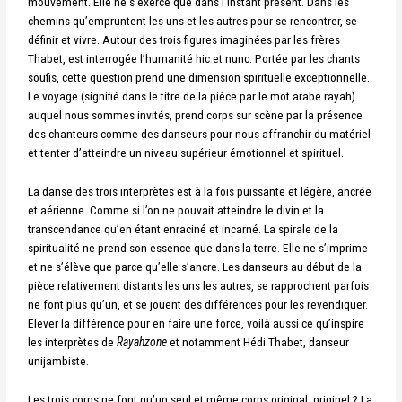
mouvement. Elle ne s’exerce que dans l’instant présent. Dans les
chemins qu’empruntent les uns et les autres pour se rencontrer, se
définir et vivre.
Autour des trois figures imaginées par les frères
Thabet, est interrogée l’humanité hic et nunc. Portée par les chants
soufis, cette question prend une dimension spirituelle exceptionnelle.
Le voyage (signifié dans le titre de la pièce par le mot arabe rayah)
auquel nous sommes invités, prend corps sur scène par la présence
des chanteurs comme des danseurs pour nous affranchir du matériel
et tenter d’atteindre un niveau supérieur émotionnel et spirituel.
La danse des trois interprètes est à la fois puissante et légère, ancrée
et aérienne. Comme si l’on ne pouvait atteindre le divin et la
transcendance qu’en étant enraciné et incarné.
La spirale de la
spiritualité ne prend son essence que dans la terre. Elle ne s’imprime
et ne s’élève que parce qu’elle s’ancre. L
es danseurs au début de la
pièce relativement distants les uns les autres, se rapprochent parfois
ne font plus qu’un, et se jouent des différences pour les revendiquer.
Elever la différence pour en faire une force, voilà aussi ce qu’inspire
les interprètes de
Rayahzone
et notamment Hédi Thabet, danseur
unijambiste.
Les trois corps ne font qu’un seul et même corps original, originel ?
La