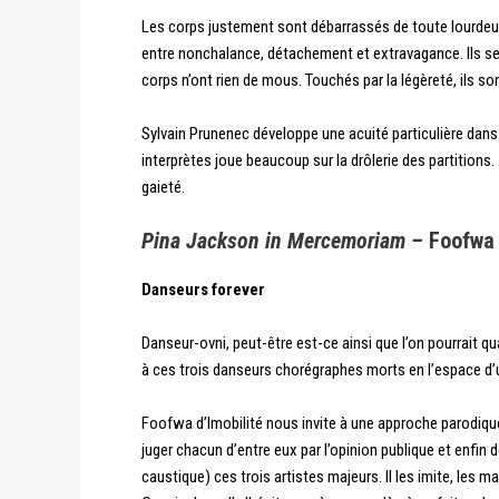
Les corps justement sont débarrassés de toute lourdeur
entre nonchalance, détachement et extravagance. Ils se 
corps n’ont rien de mous. Touchés par la légèreté, ils 
Sylvain Prunenec développe une acuité particulière dans 
interprètes joue beaucoup sur la drôlerie des partitions
gaieté.
Pina Jackson in Mercemoriam –
Foofwa 
Danseurs forever
Danseur-ovni, peut-être est-ce ainsi que l’on pourrait q
à ces trois danseurs chorégraphes morts en l’espace d’
Foofwa d’Imobilité nous invite à une approche parodiqu
juger chacun d’entre eux par l’opinion publique et enfin 
caustique) ces trois artistes majeurs. Il les imite, le