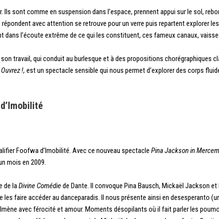
. Ils sont comme en suspension dans l’espace, prennent appui sur le sol, rebo
répondent avec attention se retrouve pour un verre puis repartent explorer le
sont dans l’écoute extrême de ce qui les constituent, ces fameux canaux, vaiss
son travail, qui conduit au burlesque et à des propositions chorégraphiques cla
.
Ouvrez !,
est un spectacle sensible qui nous permet d’explorer des corps fluid
d’Imobilité
ualifier Foofwa d’Imobilité. Avec ce nouveau spectacle
Pina Jackson in Merce
un mois en 2009.
e de la
Divine Comédie
de Dante. Il convoque Pina Bausch, Mickaël Jackson et
de les faire accéder au danceparadis. Il nous présente ainsi en desesperanto (un
s malmène avec férocité et amour. Moments désopilants où il fait parler les po