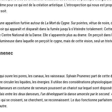
pour ce qui est de la création artistique. L’introspection qui nous est prop
 soit.
it une apparition furtive autour de
La Mort du Cygne
. Sur pointes, vêtue de noire
ir qui apparaît et disparaît dans la fumée jusqu’à s’éteindre totalement. Cet
 Centre National de la Danse. Elle s’apparente plus au drame. On perçoit dans l
mineuse dans laquelle on perçoit le cygne, mais de cette vision, seul un trist
unenec
qui ouvre les pores, les canaux, les vaisseaux. Sylvain Prunenec part de cette d
e circuler les liquides, les énergies. Il utilise des considérations physiologiqu
anseurs en costume de serveurs poussent un chariot sur lequel sont disposés 
elais entre les deux danseurs, l’un développant la danse amorcée par le second.
»
s qui se croisent, se cherchent, se reconnaissent. Le duo fonctionne parfaitem
autre.