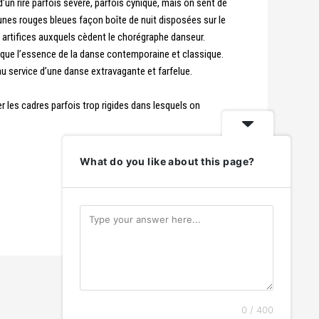
’un rire parfois sévère, parfois cynique, mais on sent de
jaunes rouges bleues façon boîte de nuit disposées sur le
s artifices auxquels cèdent le chorégraphe danseur.
ique l’essence de la danse contemporaine et classique.
au service d’une danse extravagante et farfelue.
 les cadres parfois trop rigides dans lesquels on
What do you like about this page?
Article suivant
→
0 / 400