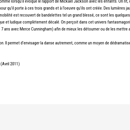
comme lorsqu’il évoque le rapport de Mickaël Jackson avec les enfants. On rit, d
ur qu’il porte à ces trois grands et à l’oeuvre qu’ils ont créée. Des lumières 
mobilité est recouvert de bandelettes tel un grand blessé, ce sont les quelque
oque et ludique complètement décalé. On perçoit dans cet univers fantasmagor
aillé 7 ans avec Merce Cunningham) afin de mieux les détourner ou de les mettre 
tion. Il permet d’envisager la danse autrement, comme un moyen de dédramatiser
 (Avril 2011)