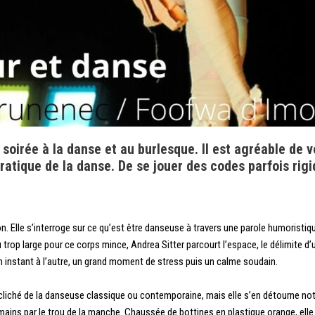
soirée à la danse et au burlesque. Il est agréable de v
ratique de la danse. De se jouer des codes parfois rigi
n. Elle s’interroge sur ce qu’est être danseuse à travers une parole humoristique
trop large pour ce corps mince, Andrea Sitter parcourt l’espace, le délimite d’
un instant à l’autre, un grand moment de stress puis un calme soudain.
le cliché de la danseuse classique ou contemporaine, mais elle s’en détourne
ses mains par le trou de la manche. Chaussée de bottines en plastique orange, el