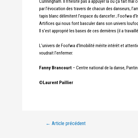
Cunningham. Il n’hésite pas à appuyer là où ça fait mal 
par l’évocation des travers de chacun des danseurs, l’amo
tapis blanc délimitent l’espace du dancefer ; Foofwa d’I
Artifices qui nous font basculer dans son univers louf
Il s’est approprié les bases de ces dernières (il a trav
L’univers de Foofwa d’Imobilité mérite intérêt et atten
voudrait l’enfermer.
Fanny Brancourt
– Centre national de la danse, Pantin
©
Laurent Paillier
←
Article précédent