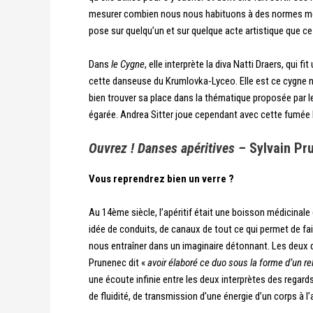
mesurer combien nous nous habituons à des normes même 
pose sur quelqu’un et sur quelque acte artistique que ce
Dans
le Cygne
, elle interprète la diva Natti Draers, qui f
cette danseuse du Krumlovka-Lyceo. Elle est ce cygne no
bien trouver sa place dans la thématique proposée par le
égarée. Andrea Sitter joue cependant avec cette fumée lu
Ouvrez ! Danses apéritives –
Sylvain Pr
Vous reprendrez bien un verre ?
Au 14ème siècle, l’apéritif était une boisson médicinale 
idée de conduits, de canaux de tout ce qui permet de fair
nous entraîner dans un imaginaire détonnant. Les deux d
Prunenec dit «
avoir élaboré ce duo sous la forme d’un r
une écoute infinie entre les deux interprètes des regard
de fluidité, de transmission d’une énergie d’un corps à l’