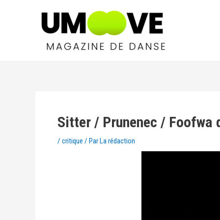
Sitter / Prunenec / Foofwa 
/
critique
/ Par
La rédaction