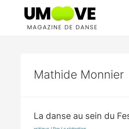
Aller
au
contenu
Mathide Monnier
La danse au sein du Fes
critique
/ Par
La rédaction