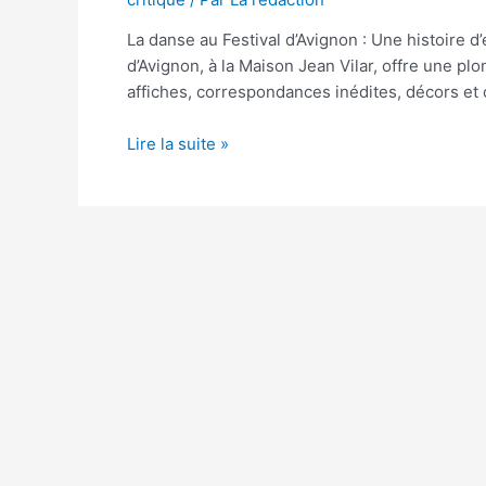
La danse au Festival d’Avignon : Une histoire d’
d’Avignon, à la Maison Jean Vilar, offre une pl
affiches, correspondances inédites, décors e
La
Lire la suite »
danse
au
sein
du
Festival
D’Avignon