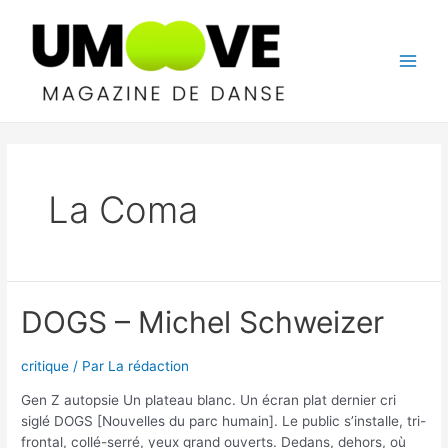
Aller
au
contenu
Main
Men
La Coma
DOGS – Michel Schweizer
critique
/ Par
La rédaction
Gen Z autopsie Un plateau blanc. Un écran plat dernier cri
siglé DOGS [Nouvelles du parc humain]. Le public s’installe, tri-
frontal, collé-serré, yeux grand ouverts. Dedans, dehors, où