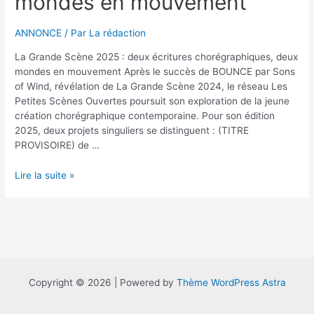
mondes en mouvement
ANNONCE
/ Par
La rédaction
La Grande Scène 2025 : deux écritures chorégraphiques, deux
mondes en mouvement Après le succès de BOUNCE par Sons
of Wind, révélation de La Grande Scène 2024, le réseau Les
Petites Scènes Ouvertes poursuit son exploration de la jeune
création chorégraphique contemporaine. Pour son édition
2025, deux projets singuliers se distinguent : (TITRE
PROVISOIRE) de …
La
Lire la suite »
Grande
Scène
2025
:
2
écritures
chorégraphiques,
Copyright © 2026 | Powered by
Thème WordPress Astra
2
mondes