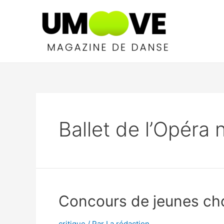
Aller
au
contenu
Ballet de l’Opéra
Concours de jeunes chor
critique
/ Par
La rédaction