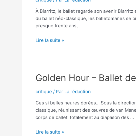
À Biarritz, le ballet regarde son avenir Biarrit
du ballet néo-classique, les balletomanes se pr
presque trente ans, …
Concours
Lire la suite »
de
jeunes
chorégraphes
:
Golden Hour – Ballet de
À
Biarritz,
le
critique
/ Par
La rédaction
ballet
Ces si belles heures dorées… Sous la direction 
regarde
classique, réunissant des œuvres de van Manen
son
corps de ballet, totalement au diapason des …
avenir
Golden
Lire la suite »