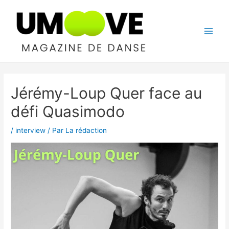
Aller
au
contenu
Main
Men
Jérémy-Loup Quer face au
défi Quasimodo
/
interview
/ Par
La rédaction