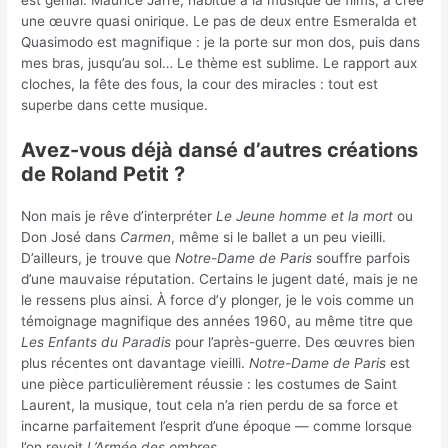
une œuvre quasi onirique. Le pas de deux entre Esmeralda et
Quasimodo est magnifique : je la porte sur mon dos, puis dans
mes bras, jusqu’au sol… Le thème est sublime. Le rapport aux
cloches, la fête des fous, la cour des miracles : tout est
superbe dans cette musique.
Avez-vous déjà dansé d’autres créations
de Roland Petit ?
Non mais je rêve d’interpréter
Le Jeune homme et la mort
ou
Don José dans
Carmen
, même si le ballet a un peu vieilli.
D’ailleurs, je trouve que
Notre-Dame de Paris
souffre parfois
d’une mauvaise réputation. Certains le jugent daté, mais je ne
le ressens plus ainsi. À force d’y plonger, je le vois comme un
témoignage magnifique des années 1960, au même titre que
Les Enfants du Paradis
pour l’après-guerre. Des œuvres bien
plus récentes ont davantage vieilli.
Notre-Dame de Paris
est
une pièce particulièrement réussie : les costumes de Saint
Laurent, la musique, tout cela n’a rien perdu de sa force et
incarne parfaitement l’esprit d’une époque — comme lorsque
l’on revoit
L’Armée des ombres
.