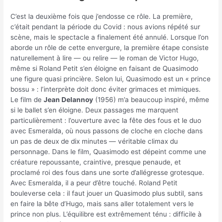
C’est la deuxième fois que j’endosse ce rôle. La première,
c’était pendant la période du Covid : nous avions répété sur
scène, mais le spectacle a finalement été annulé. Lorsque l’on
aborde un rôle de cette envergure, la première étape consiste
naturellement à lire — ou relire — le roman de Victor Hugo,
même si Roland Petit s’en éloigne en faisant de Quasimodo
une figure quasi princière. Selon lui, Quasimodo est un « prince
bossu » : l’interprète doit donc éviter grimaces et mimiques.
Le film de
Jean Delannoy
(1956) m’a beaucoup inspiré, même
si le ballet s’en éloigne. Deux passages me marquent
particulièrement : l’ouverture avec la fête des fous et le duo
avec Esmeralda, où nous passons de cloche en cloche dans
un pas de deux de dix minutes — véritable climax du
personnage. Dans le film, Quasimodo est dépeint comme une
créature repoussante, craintive, presque penaude, et
proclamé roi des fous dans une sorte d’allégresse grotesque.
Avec Esmeralda, il a peur d’être touché. Roland Petit
bouleverse cela : il faut jouer un Quasimodo plus subtil, sans
en faire la bête d’Hugo, mais sans aller totalement vers le
prince non plus. L’équilibre est extrêmement ténu : difficile à