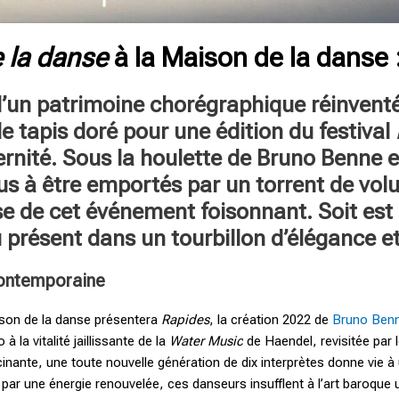
e la danse
à la Maison de la danse :
 d’un patrimoine chorégraphique réinvent
le tapis doré pour une édition du festival
rnité. Sous la houlette de Bruno Benne 
à être emportés par un torrent de volut
se de cet événement foisonnant. Soit est 
 présent dans un tourbillon d’élégance et 
ontemporaine
aison de la danse présentera
Rapides
, la création 2022 de
Bruno Ben
 la vitalité jaillissante de la
Water Music
de Haendel, revisitée par
nante, une toute nouvelle génération de dix interprètes donne vie à 
és par une énergie renouvelée, ces danseurs insufflent à l’art baroqu