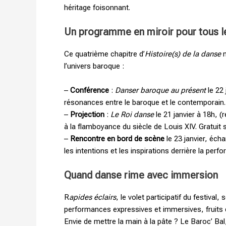
héritage foisonnant.
Un programme en miroir pour tous l
Ce quatrième chapitre d’
Histoire(s) de la danse
n
l’univers baroque :
–
Conférence
:
Danser baroque au présent
le 22
résonances entre le baroque et le contemporain. 
–
Projection
:
Le Roi danse
le 21 janvier à 18h, (
à la flamboyance du siècle de Louis XIV. Gratuit s
–
Rencontre en bord de scène
le 23 janvier, éch
les intentions et les inspirations derrière la perfo
Quand danse rime avec immersion
R
apides éclairs
, le volet participatif du festiva
performances expressives et immersives, fruits d’
Envie de mettre la main à la pâte ? Le Baroc’ Bal