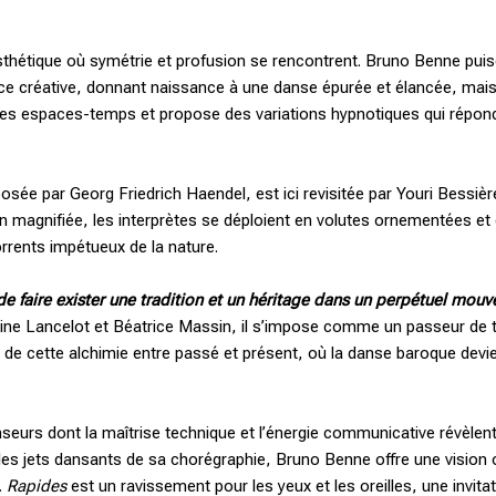
sthétique où symétrie et profusion se rencontrent. Bruno Benne pui
riance créative, donnant naissance à une danse épurée et élancée, 
ie les espaces-temps et propose des variations hypnotiques qui répon
ée par Georg Friedrich Haendel, est ici revisitée par Youri Bessière
on magnifiée, les interprètes se déploient en volutes ornementées et é
rrents impétueux de la nature.
de faire exister une tradition et un héritage dans un perpétuel mou
ine Lancelot et Béatrice Massin, il s’impose comme un passeur de tr
e de cette alchimie entre passé et présent, où la danse baroque devi
seurs dont la maîtrise technique et l’énergie communicative révèlent t
les jets dansants de sa chorégraphie, Bruno Benne offre une vision 
.
Rapides
est un ravissement pour les yeux et les oreilles, une invita