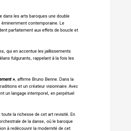
se dans les arts baroques une double
mais éminemment contemporaine. Le
dent parfaitement aux effets de boucle et
s, qui en accentue les jaillissements
lans fulgurants, rappelant à la fois les
vement »
, affirme Bruno Benne. Dans la
aditions et un créateur visionnaire. Avec
ent un langage intemporel, en perpétuel
oute la richesse de cet art revisité. En
orchestrale de la danse, où le baroque
tion à redécouvrir la modernité de cet