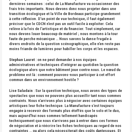
dernières semaines : celui de La Manufacture va occasionner des
frais très importants. Nous devons donc nous projeter dans une
transition écologique et la Ville de Bordeaux participe grandement
à cette réflexion. D’un point de vue technique, il faut également
préciser que le CDCN n’est pas un outil facile à exploiter. Cela
relève à la fois de l’artistique et du financier. Tout simplement, car
nous devons louer beaucoup de matériel ; nous montons à la tour
faute de perche mécanique … Nous savons la danse frugale à
divers endroits de la question scénographique, elle n’en reste pas
moins friande de lumières pour habiller les corps et les espaces.
Stephan Lauret
: on ne peut demander à nos équipes
administratives et techniques d’intégrer au quotidien la question
écologique alors que notre bâtiment joue contre nous. Le nœud du
problème est là : comment pouvons-nous participer à cet effort
commun dans un environnement hostile ?
Lise Saladain
: Sur la question technique, nous avons des types de
spectacles que nous ne pouvons plus accueillir tant nous sommes
contraints. Nous n’arrivons plus à négocier avec certaines équipes
artistiques leur fiche technique. La Manufacture s’est toujours
engagée à recevoir des formats plus étoffés que le solo et le duo,
mais aujourd’hui nous sommes tellement handicapés
techniquement que nous n’arrivons pas à entrer dans ces formes
de négociation et à réécrire les fiches techniques au regard de nos
contraintes … ou alors cela nécessiterait des coûts dantesques. Et