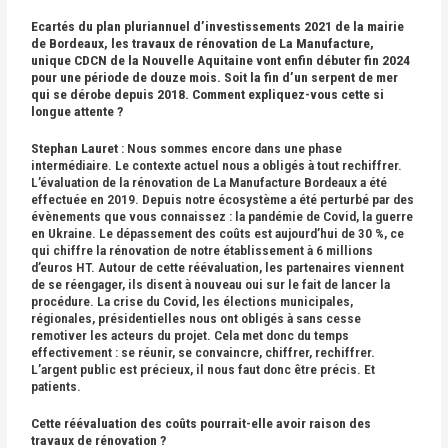
Ecartés du plan pluriannuel d’investissements 2021 de la mairie
de Bordeaux, les travaux de rénovation de La Manufacture,
unique CDCN de la Nouvelle Aquitaine vont enfin débuter fin 2024
pour une période
de douze mois
. Soit la fin d’un serpent de mer
qui se dérobe depuis 201
8
. Comment expliquez-vous cette si
longue attente ?
Stephan Lauret
: Nous sommes encore dans une phase
intermédiaire. Le contexte actuel nous a obligés à tout rechiffrer.
L’évaluation de la rénovation de La Manufacture Bordeaux a été
effectuée en 2019. Depuis notre écosystème a été perturbé par des
évènements que vous connaissez : la pandémie de Covid, la guerre
en Ukraine. Le dépassement des coûts est aujourd’hui de 30 %, ce
qui chiffre la rénovation de notre établissement à 6 millions
d’euros HT. Autour de cette réévaluation, les partenaires viennent
de se réengager, ils disent à nouveau oui sur le fait de lancer la
procédure. La crise du Covid, les élections municipales,
régionales, présidentielles nous ont obligés à sans cesse
remotiver les acteurs du projet. Cela met donc du temps
effectivement : se réunir, se convaincre, chiffrer, rechiffrer.
L’argent public est précieux, il nous faut donc être précis. Et
patients.
Cette réévaluation des coûts pourrait-elle avoir raison des
travaux de rénovation ?