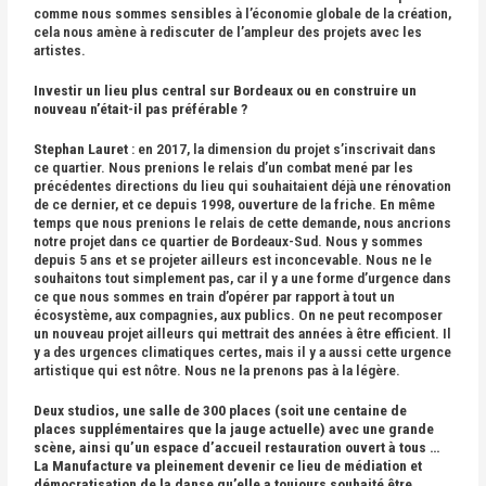
comme nous sommes sensibles à l’économie globale de la création,
cela nous amène à rediscuter de l’ampleur des projets avec les
artistes.
Investir un lieu plus central sur Bordeaux ou en construire un
nouveau n’était-il pas préférable ?
Stephan Lauret
: en 2017, la dimension du projet s’inscrivait dans
ce quartier. Nous prenions le relais d’un combat mené par les
précédentes directions du lieu qui souhaitaient déjà une rénovation
de ce dernier, et ce depuis 1998, ouverture de la friche. En même
temps que nous prenions le relais de cette demande, nous ancrions
notre projet dans ce quartier de Bordeaux-Sud. Nous y sommes
depuis 5 ans et se projeter ailleurs est inconcevable. Nous ne le
souhaitons tout simplement pas, car il y a une forme d’urgence dans
ce que nous sommes en train d’opérer par rapport à tout un
écosystème, aux compagnies, aux publics. On ne peut recomposer
un nouveau projet ailleurs qui mettrait des années à être efficient. Il
y a des urgences climatiques certes, mais il y a aussi cette urgence
artistique qui est nôtre. Nous ne la prenons pas à la légère.
Deux studios, une salle de 300 places (soit une centaine de
places supplémentaires que la jauge actuelle) avec une grande
scène, ainsi qu’un espace d’accueil restauration ouvert à tous …
La Manufacture va pleinement devenir ce lieu de médiation et
démocratisation de la danse qu’elle a toujours souhaité être.