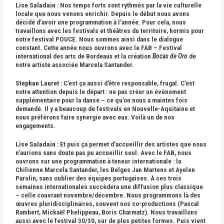
Lise Saladain
: Nos temps forts sont rythmés par la vie culturelle
locale que nous venons enrichir. Depuis le début nous avons
décidé d’avoir une programmation à l’année. Pour cela, nous
travaillons avec les festivals et théâtres du territoire, hormis pour
notre festival POUCE. Nous sommes ainsi dans le dialogue
constant. Cette année nous ouvrons avec le FAB – Festival
international des arts de Bordeaux et la création
Bocas de Oro
de
notre artiste associée Marcela Santander.
Stephan Lauret
: C’est ça aussi d’être responsable, frugal. C’est
notre attention depuis le départ : ne pas créer un évènement
supplémentaire pour la danse – ce qu’on nous a maintes fois
demandé. Il y a beaucoup de festivals en Nouvelle-Aquitaine et
nous préférons faire synergie avec eux. Voilà un de nos
engagements.
Lise Saladain
: Et puis ça permet d’accueillir des artistes que nous
n’aurions sans doute pas pu accueillir seul. Avec le FAB, nous
ouvrons sur une programmation à teneur internationale : la
Chilienne Marcela Santander, les Belges Jan Martens et Ayelen
Parolin, sans oublier des équipes portugaises. À ces trois
semaines internationales succèdera une diffusion plus classique
– celle couvrant novembre/décembre. Nous programmons là des
œuvres pluridisciplinaires, souvent nos co-productions (Pascal
Rambert, Mickaël Phelippeau, Boris Charmatz). Nous travaillons
aussi avec le festival 30/30, sur de plus petites formes. Puis vient