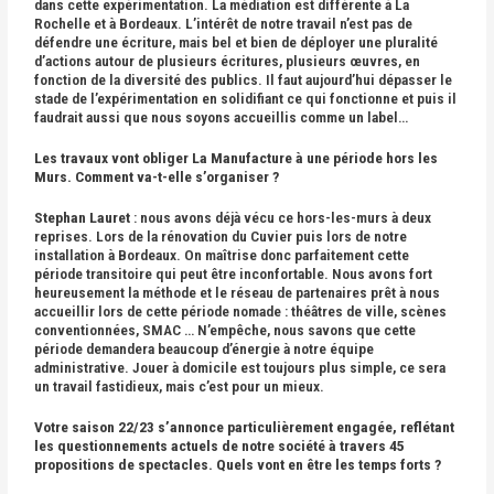
dans cette expérimentation. La médiation est différente à La
Rochelle et à Bordeaux. L’intérêt de notre travail n’est pas de
défendre une écriture, mais bel et bien de déployer une pluralité
d’actions autour de plusieurs écritures, plusieurs œuvres, en
fonction de la diversité des publics. Il faut aujourd’hui dépasser le
stade de l’expérimentation en solidifiant ce qui fonctionne et puis il
faudrait aussi que nous soyons accueillis comme un label…
Les travaux vont obliger La Manufacture à une période hors les
Murs. Comment va-t-elle s’organiser ?
Stephan Lauret
: nous avons déjà vécu ce hors-les-murs à deux
reprises. Lors de la rénovation du Cuvier puis lors de notre
installation à Bordeaux. On maîtrise donc parfaitement cette
période transitoire qui peut être inconfortable. Nous avons fort
heureusement la méthode et le réseau de partenaires prêt à nous
accueillir lors de cette période nomade : théâtres de ville, scènes
conventionnées, SMAC … N’empêche, nous savons que cette
période demandera beaucoup d’énergie à notre équipe
administrative. Jouer à domicile est toujours plus simple, ce sera
un travail fastidieux, mais c’est pour un mieux.
Votre saison 22/23 s’annonce particulièrement engagée, reflétant
les questionnements actuels de notre société à travers 45
propositions de spectacles. Quels vont en être les temps forts ?