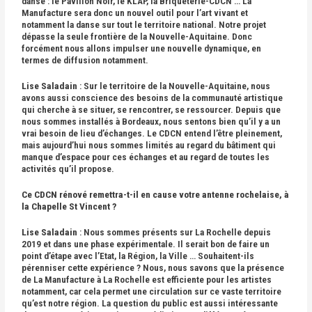
danse : le Pavillon Noir, le KLAP, la Briqueterie-CDCN … La
Manufacture sera donc un nouvel outil pour l’art vivant et
notamment la danse sur tout le territoire national. Notre projet
dépasse la seule frontière de la Nouvelle-Aquitaine. Donc
forcément nous allons impulser une nouvelle dynamique, en
termes de diffusion notamment.
Lise Saladain
: Sur le territoire de la Nouvelle-Aquitaine, nous
avons aussi conscience des besoins de la communauté artistique
qui cherche à se situer, se rencontrer, se ressourcer. Depuis que
nous sommes installés à Bordeaux, nous sentons bien qu’il y a un
vrai besoin de lieu d’échanges. Le CDCN entend l’être pleinement,
mais aujourd’hui nous sommes limités au regard du bâtiment qui
manque d’espace pour ces échanges et au regard de toutes les
activités qu’il propose.
Ce CDCN rénové remettra-t-il en cause votre antenne rochelaise, à
la Chapelle St Vincent ?
Lise Saladain
: Nous sommes présents sur La Rochelle depuis
2019 et dans une phase expérimentale. Il serait bon de faire un
point d’étape avec l’Etat, la Région, la Ville … Souhaitent-ils
pérenniser cette expérience ? Nous, nous savons que la présence
de La Manufacture à La Rochelle est efficiente pour les artistes
notamment, car cela permet une circulation sur ce vaste territoire
qu’est notre région. La question du public est aussi intéressante