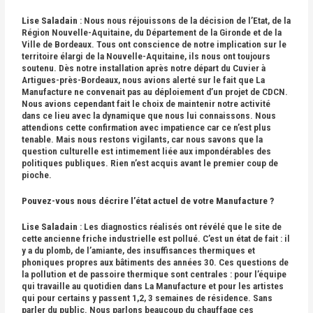
Lise Saladain
: Nous nous réjouissons de la décision de l’Etat, de la
Région Nouvelle-Aquitaine, du Département de la Gironde et de la
Ville de Bordeaux. Tous ont conscience de notre implication sur le
territoire élargi de la Nouvelle-Aquitaine, ils nous ont toujours
soutenu. Dès notre installation après notre départ du Cuvier à
Artigues-près-Bordeaux, nous avions alerté sur le fait que La
Manufacture ne convenait pas au déploiement d’un projet de CDCN.
Nous avions cependant fait le choix de maintenir notre activité
dans ce lieu avec la dynamique que nous lui connaissons. Nous
attendions cette confirmation avec impatience car ce n’est plus
tenable. Mais nous restons vigilants, car nous savons que la
question culturelle est intimement liée aux impondérables des
politiques publiques. Rien n’est acquis avant le premier coup de
pioche.
Pouvez-vous nous décrire l’état actuel de votre Manufacture ?
Lise Saladain
: Les diagnostics réalisés ont révélé que le site de
cette ancienne friche industrielle est pollué. C’est un état de fait : il
y a du plomb, de l’amiante, des insuffisances thermiques et
phoniques propres aux bâtiments des années 30. Ces questions de
la pollution et de passoire thermique sont centrales : pour l’équipe
qui travaille au quotidien dans La Manufacture et pour les artistes
qui pour certains y passent 1,2, 3 semaines de résidence. Sans
parler du public. Nous parlons beaucoup du chauffage ces