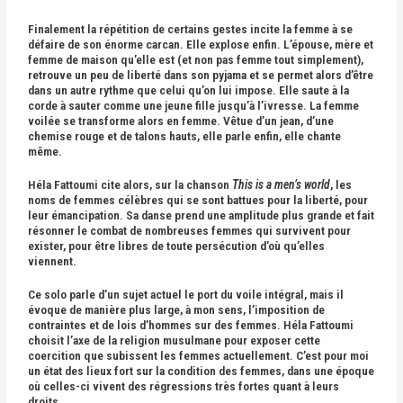
Finalement la répétition de certains gestes incite la femme à se
défaire de son énorme carcan. Elle explose enfin. L’épouse, mère et
femme de maison qu’elle est (et non pas femme tout simplement),
retrouve un peu de liberté dans son pyjama et se permet alors d’être
dans un autre rythme que celui qu’on lui impose. Elle saute à la
corde à sauter comme une jeune fille jusqu’à l’ivresse. La femme
voilée se transforme alors en femme. Vêtue d’un jean, d’une
chemise rouge et de talons hauts, elle parle enfin, elle chante
même.
Héla Fattoumi cite alors, sur la chanson
This is a men’s world
, les
noms de femmes célèbres qui se sont battues pour la liberté, pour
leur émancipation. Sa danse prend une amplitude plus grande et fait
résonner le combat de nombreuses femmes qui survivent pour
exister, pour être libres de toute persécution d’où qu’elles
viennent.
Ce solo parle d’un sujet actuel le port du voile intégral, mais il
évoque de manière plus large, à mon sens, l’imposition de
contraintes et de lois d’hommes sur des femmes. Héla Fattoumi
choisit l’axe de la religion musulmane pour exposer cette
coercition que subissent les femmes actuellement. C’est pour moi
un état des lieux fort sur la condition des femmes, dans une époque
où celles-ci vivent des régressions très fortes quant à leurs
droits.