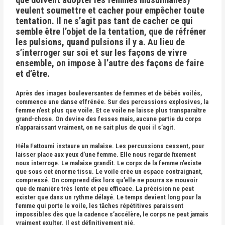
veulent soumettre et cacher pour empêcher toute
tentation. Il ne s’agit pas tant de cacher ce qui
semble être l’objet de la tentation, que de réfréner
les pulsions, quand pulsions il y a. Au lieu de
s’interroger sur soi et sur les façons de vivre
ensemble, on impose à l’autre des façons de faire
et d’être.
Après des images bouleversantes de femmes et de bébés voilés,
commence une danse effrénée. Sur des percussions explosives, la
femme n’est plus que voile. Et ce voile ne laisse plus transparaître
grand-chose. On devine des fesses mais, aucune partie du corps
n’apparaissant vraiment, on ne sait plus de quoi il s’agit.
Héla Fattoumi instaure un malaise. Les percussions cessent, pour
laisser place aux yeux d’une femme. Elle nous regarde fixement
nous interroge. Le malaise grandit. Le corps de la femme n’existe
que sous cet énorme tissu. Le voile crée un espace contraignant,
compressé. On comprend dès lors qu’elle ne pourra se mouvoir
que de manière très lente et peu efficace. La précision ne peut
exister que dans un rythme délayé. Le temps devient long pour la
femme qui porte le voile, les tâches répétitives paraissent
impossibles dès que la cadence s’accélère, le corps ne peut jamais
vraiment exulter. Il est définitivement nié.